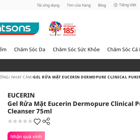
inh
Tiếng Việt
Tải ứng dụng
Tìm cửa hàng
Blog
iểm
Chăm Sóc Da
Chăm Sóc Sức Khỏe
Chăm Sóc Cá
ỜNG/ NHẠY CẢM
/
GEL RỬA MẶT EUCERIN DERMOPURE CLINICAL PURI
EUCERIN
Gel Rửa Mặt Eucerin Dermopure Clinical P
Cleanser 75ml
Nhận quà xinh