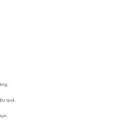
ăng.
ệu quả.
mụn.