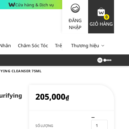
Cửa hàng & Dịch vụ
0
ĐĂNG
GIỎ HÀNG
NHẬP
 Nhân
Chăm Sóc Tóc
Trẻ Em
Thương hiệu
Nam Giới
Chăm Sóc 
FYING CLEANSER 75ML
205,000
urifying
₫
SỐ LƯỢNG