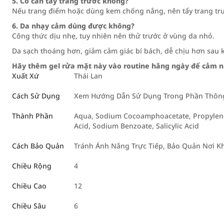
5. Có cần tẩy trang trước không?
Nếu trang điểm hoặc dùng kem chống nắng, nên tẩy trang tr
6. Da nhạy cảm dùng được không?
Công thức dịu nhẹ, tuy nhiên nên thử trước ở vùng da nhỏ.
Da sạch thoáng hơn, giảm cảm giác bí bách, dễ chịu hơn sau k
Hãy thêm gel rửa mặt này vào routine hằng ngày để cảm nh
Xuất Xứ
Thái Lan
Cách Sử Dụng
Xem Hướng Dẫn Sử Dụng Trong Phần Thông 
Thành Phần
Aqua, Sodium Cocoamphoacetate, Propylene G
Acid, Sodium Benzoate, Salicylic Acid
Cách Bảo Quản
Tránh Ánh Nắng Trực Tiếp, Bảo Quản Nơi K
Chiều Rộng
4
Chiều Cao
12
Chiều Sâu
6