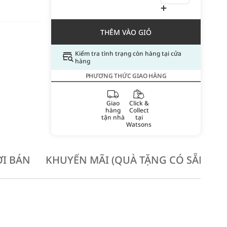
THÊM VÀO GIỎ
Kiểm tra tình trạng còn hàng tại cửa
hàng
PHƯƠNG THỨC GIAO HÀNG
Giao
Click &
hàng
Collect
tận nhà
tại
Watsons
I BÁN
KHUYẾN MÃI (QUÀ TẶNG CÓ SẴN KH