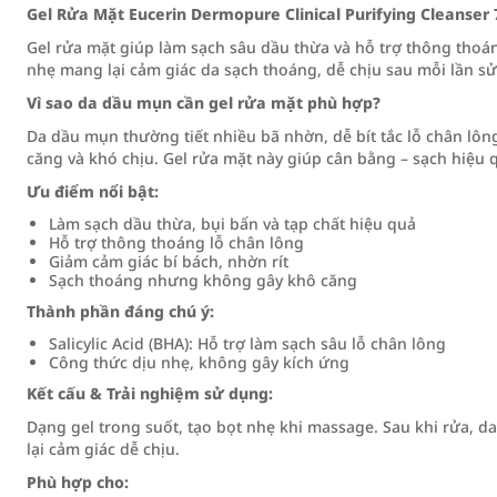
Gel Rửa Mặt Eucerin Dermopure Clinical Purifying Cleanser
Gel rửa mặt giúp làm sạch sâu dầu thừa và hỗ trợ thông tho
nhẹ mang lại cảm giác da sạch thoáng, dễ chịu sau mỗi lần s
Vì sao da dầu mụn cần gel rửa mặt phù hợp?
Da dầu mụn thường tiết nhiều bã nhờn, dễ bít tắc lỗ chân lô
căng và khó chịu. Gel rửa mặt này giúp cân bằng – sạch hiệu 
Ưu điểm nổi bật:
Làm sạch dầu thừa, bụi bẩn và tạp chất hiệu quả
Hỗ trợ thông thoáng lỗ chân lông
Giảm cảm giác bí bách, nhờn rít
Sạch thoáng nhưng không gây khô căng
Thành phần đáng chú ý:
Salicylic Acid (BHA): Hỗ trợ làm sạch sâu lỗ chân lông
Công thức dịu nhẹ, không gây kích ứng
Kết cấu & Trải nghiệm sử dụng:
Dạng gel trong suốt, tạo bọt nhẹ khi massage. Sau khi rửa,
lại cảm giác dễ chịu.
Phù hợp cho: