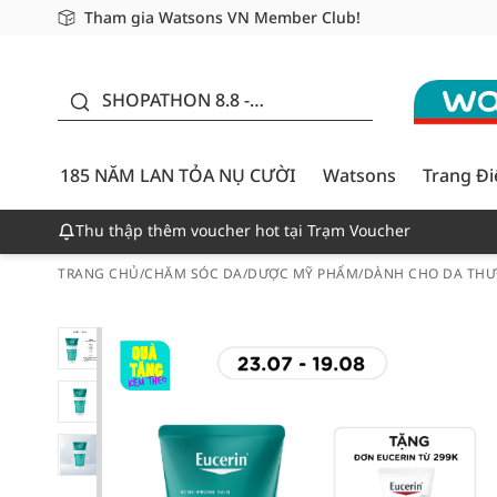
Tham gia Watsons VN Member Club!
Miễn phí giao hàng cho đơn hàng từ 249,000Đ
Giao hàng nhanh 24h - Áp dụng khu vực TP. Hồ Chí M
185 NĂM LAN TỎA NỤ
CƯỜI - GIẢM ĐẾN
SHOPATHON 8.8 -
50%
DEAL ĐỈNH
185 NĂM LAN TỎA NỤ CƯỜI
Watsons
Trang Đ
Thu thập thêm voucher hot tại Trạm Voucher
TRANG CHỦ
/
CHĂM SÓC DA
/
DƯỢC MỸ PHẨM
/
DÀNH CHO DA THƯ