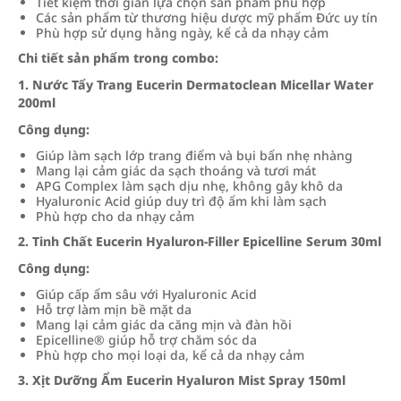
Tiết kiệm thời gian lựa chọn sản phẩm phù hợp
Các sản phẩm từ thương hiệu dược mỹ phẩm Đức uy tín
Phù hợp sử dụng hằng ngày, kể cả da nhạy cảm
Chi tiết sản phẩm trong combo:
1. Nước Tẩy Trang Eucerin Dermatoclean Micellar Water
200ml
Công dụng:
Giúp làm sạch lớp trang điểm và bụi bẩn nhẹ nhàng
Mang lại cảm giác da sạch thoáng và tươi mát
APG Complex làm sạch dịu nhẹ, không gây khô da
Hyaluronic Acid giúp duy trì độ ẩm khi làm sạch
Phù hợp cho da nhạy cảm
2. Tinh Chất Eucerin Hyaluron-Filler Epicelline Serum 30ml
Công dụng:
Giúp cấp ẩm sâu với Hyaluronic Acid
Hỗ trợ làm mịn bề mặt da
Mang lại cảm giác da căng mịn và đàn hồi
Epicelline® giúp hỗ trợ chăm sóc da
Phù hợp cho mọi loại da, kể cả da nhạy cảm
3. Xịt Dưỡng Ẩm Eucerin Hyaluron Mist Spray 150ml