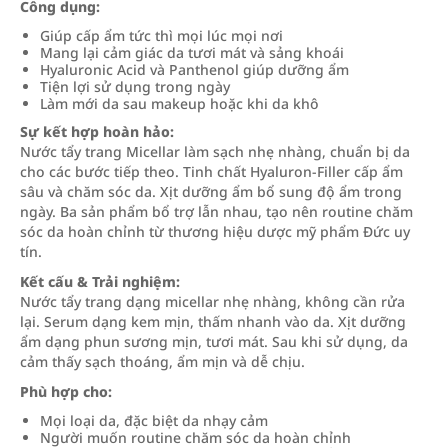
Công dụng:
Giúp cấp ẩm tức thì mọi lúc mọi nơi
Mang lại cảm giác da tươi mát và sảng khoái
Hyaluronic Acid và Panthenol giúp dưỡng ẩm
Tiện lợi sử dụng trong ngày
Làm mới da sau makeup hoặc khi da khô
Sự kết hợp hoàn hảo:
Nước tẩy trang Micellar làm sạch nhẹ nhàng, chuẩn bị da
cho các bước tiếp theo. Tinh chất Hyaluron-Filler cấp ẩm
sâu và chăm sóc da. Xịt dưỡng ẩm bổ sung độ ẩm trong
ngày. Ba sản phẩm bổ trợ lẫn nhau, tạo nên routine chăm
sóc da hoàn chỉnh từ thương hiệu dược mỹ phẩm Đức uy
tín.
Kết cấu & Trải nghiệm:
Nước tẩy trang dạng micellar nhẹ nhàng, không cần rửa
lại. Serum dạng kem mịn, thấm nhanh vào da. Xịt dưỡng
ẩm dạng phun sương mịn, tươi mát. Sau khi sử dụng, da
cảm thấy sạch thoáng, ẩm mịn và dễ chịu.
Phù hợp cho:
Mọi loại da, đặc biệt da nhạy cảm
Người muốn routine chăm sóc da hoàn chỉnh