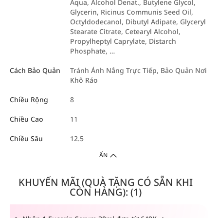
Aqua, Alcohol Denat., Butylene Glycol,
Glycerin, Ricinus Communis Seed Oil,
Octyldodecanol, Dibutyl Adipate, Glyceryl
Stearate Citrate, Cetearyl Alcohol,
Propylheptyl Caprylate, Distarch
Phosphate, …
Cách Bảo Quản
Tránh Ánh Nắng Trực Tiếp, Bảo Quản Nơi
Khô Ráo
Chiều Rộng
8
Chiều Cao
11
Chiều Sâu
12.5
ẨN
KHUYẾN MÃI (QUÀ TẶNG CÓ SẴN KHI
CÒN HÀNG): (1)