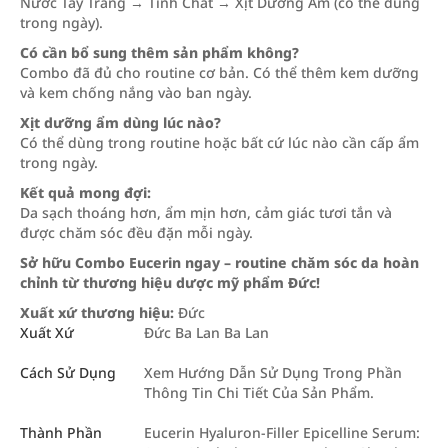
Nước Tẩy Trang → Tinh Chất → Xịt Dưỡng Ẩm (có thể dùng
trong ngày).
Có cần bổ sung thêm sản phẩm không?
Combo đã đủ cho routine cơ bản. Có thể thêm kem dưỡng
và kem chống nắng vào ban ngày.
Xịt dưỡng ẩm dùng lúc nào?
Có thể dùng trong routine hoặc bất cứ lúc nào cần cấp ẩm
trong ngày.
Kết quả mong đợi:
Da sạch thoáng hơn, ẩm mịn hơn, cảm giác tươi tắn và
được chăm sóc đều đặn mỗi ngày.
Sở hữu Combo Eucerin ngay – routine chăm sóc da hoàn
chỉnh từ thương hiệu dược mỹ phẩm Đức!
Xuất xứ thương hiệu:
Đức
Xuất Xứ
Đức Ba Lan Ba Lan
Cách Sử Dụng
Xem Hướng Dẫn Sử Dụng Trong Phần
Thông Tin Chi Tiết Của Sản Phẩm.
Thành Phần
Eucerin Hyaluron-Filler Epicelline Serum: