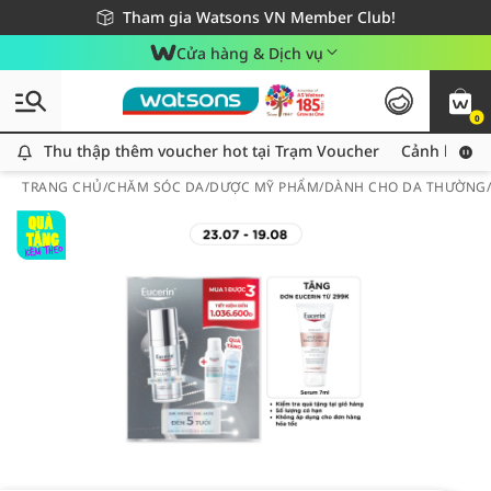
Giao hàng nhanh 24h - Áp dụng khu vực TP. Hồ Chí Minh
Miễn phí giao hàng cho đơn hàng từ 249,000Đ
Tham gia Watsons VN Member Club!
Cửa hàng & Dịch vụ
0
Thu thập thêm voucher hot tại Trạm Voucher
Thu thập thêm voucher hot tại Trạm Voucher
Cảnh báo An
TRANG CHỦ
/
CHĂM SÓC DA
/
DƯỢC MỸ PHẨM
/
DÀNH CHO DA THƯỜNG/