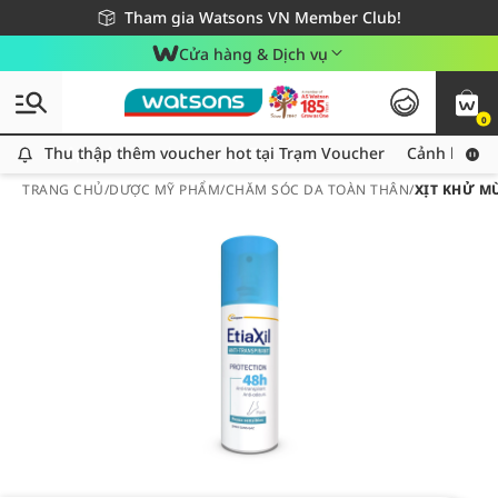
Giao hàng nhanh 24h - Áp dụng khu vực TP. Hồ Chí Minh
Miễn phí giao hàng cho đơn hàng từ 249,000Đ
Tham gia Watsons VN Member Club!
Cửa hàng & Dịch vụ
0
Thu thập thêm voucher hot tại Trạm Voucher
Thu thập thêm voucher hot tại Trạm Voucher
Cảnh báo An
TRANG CHỦ
/
DƯỢC MỸ PHẨM
/
CHĂM SÓC DA TOÀN THÂN
/
XỊT KHỬ M