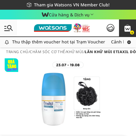
Giao hàng nhanh 24h - Áp dụng khu vực TP. Hồ Chí Minh
Miễn phí giao hàng cho đơn hàng từ 249,000Đ
Tham gia Watsons VN Member Club!
Cửa hàng & Dịch vụ
0
Thu thập thêm voucher hot tại Trạm Voucher
Thu thập thêm voucher hot tại Trạm Voucher
Cảnh báo An
TRANG CHỦ
/
CHĂM SÓC CƠ THỂ
/
KHỬ MÙI
/
LĂN KHỬ MÙI ETIAXIL D