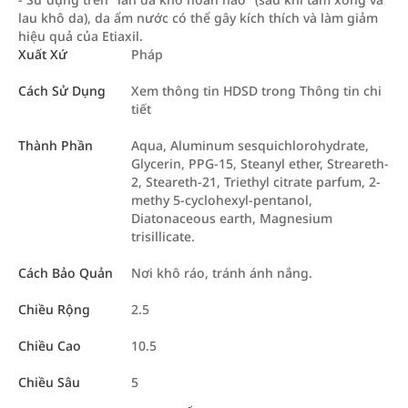
lau khô da), da ẩm nước có thể gây kích thích và làm giảm
hiệu quả của Etiaxil.
Xuất Xứ
Pháp
Cách Sử Dụng
Xem thông tin HDSD trong Thông tin chi
tiết
Thành Phần
Aqua, Aluminum sesquichlorohydrate,
Glycerin, PPG-15, Steanyl ether, Streareth-
2, Steareth-21, Triethyl citrate parfum, 2-
methy 5-cyclohexyl-pentanol,
Diatonaceous earth, Magnesium
trisillicate.
Cách Bảo Quản
Nơi khô ráo, tránh ánh nắng.
Chiều Rộng
2.5
Chiều Cao
10.5
Chiều Sâu
5