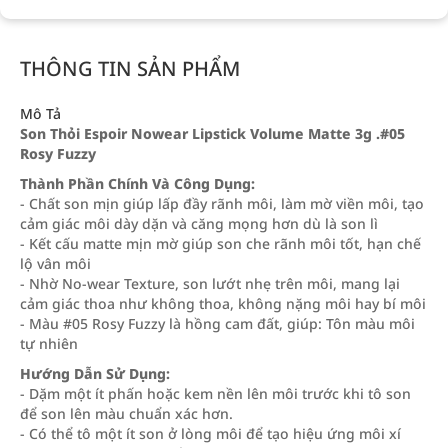
THÔNG TIN SẢN PHẨM
Mô Tả
Son Thỏi Espoir Nowear Lipstick Volume Matte 3g .#05
Rosy Fuzzy
Thành Phần Chính Và Công Dụng:
- Chất son mịn giúp lấp đầy rãnh môi, làm mờ viền môi, tạo
cảm giác môi dày dặn và căng mọng hơn dù là son lì
- Kết cấu matte mịn mờ giúp son che rãnh môi tốt, hạn chế
lộ vân môi
- Nhờ No‑wear Texture, son lướt nhẹ trên môi, mang lại
cảm giác thoa như không thoa, không nặng môi hay bí môi
- Màu #05 Rosy Fuzzy là hồng cam đất, giúp: Tôn màu môi
tự nhiên
Hướng Dẫn Sử Dụng:
- Dặm một ít phấn hoặc kem nền lên môi trước khi tô son
để son lên màu chuẩn xác hơn.
- Có thể tô một ít son ở lòng môi để tạo hiệu ứng môi xí