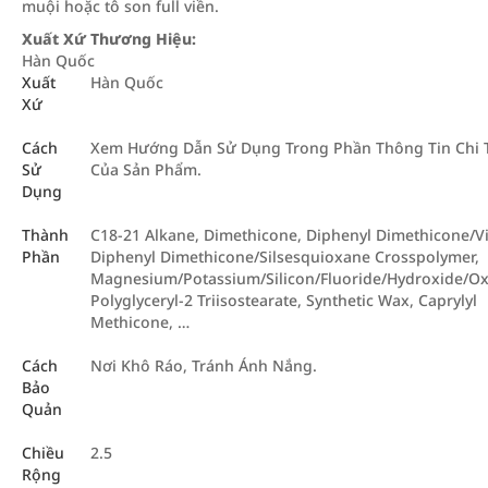
muội hoặc tô son full viền.
Xuất Xứ Thương Hiệu:
Hàn Quốc
Xuất
Hàn Quốc
Xứ
Cách
Xem Hướng Dẫn Sử Dụng Trong Phần Thông Tin Chi T
Sử
Của Sản Phẩm.
Dụng
Thành
C18-21 Alkane, Dimethicone, Diphenyl Dimethicone/Vi
Phần
Diphenyl Dimethicone/Silsesquioxane Crosspolymer,
Magnesium/Potassium/Silicon/Fluoride/Hydroxide/Ox
Polyglyceryl-2 Triisostearate, Synthetic Wax, Caprylyl
Methicone, …
Cách
Nơi Khô Ráo, Tránh Ánh Nắng.
Bảo
Quản
Chiều
2.5
Rộng