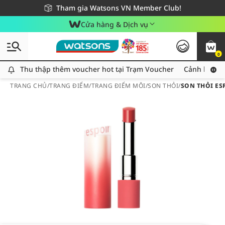
Giao hàng nhanh 24h - Áp dụng khu vực TP. Hồ Chí Minh
Miễn phí giao hàng cho đơn hàng từ 249,000Đ
Tham gia Watsons VN Member Club!
Cửa hàng & Dịch vụ
0
Thu thập thêm voucher hot tại Trạm Voucher
Thu thập thêm voucher hot tại Trạm Voucher
Cảnh báo An
TRANG CHỦ
/
TRANG ĐIỂM
/
TRANG ĐIỂM MÔI
/
SON THỎI
/
SON THỎI ES