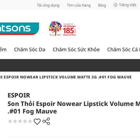
inh
Tiếng Việt
Tải ứng dụng
Tìm cửa hàng
Blog
iểm
Chăm Sóc Da
Chăm Sóc Sức Khỏe
Chăm Sóc Cá
I ESPOIR NOWEAR LIPSTICK VOLUME MATTE 3G .#01 FOG MAUVE
ESPOIR
Son Thỏi Espoir Nowear Lipstick Volume 
.#01 Fog Mauve