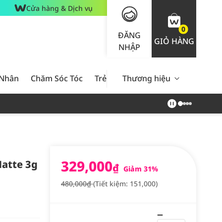
Cửa hàng & Dịch vụ
0
ĐĂNG
GIỎ HÀNG
NHẬP
 Nhân
Chăm Sóc Tóc
Trẻ Em
Thương hiệu
Nam Giới
Chăm Sóc 
329,000
Matte 3g
₫
Giảm 31%
480,000₫
(Tiết kiệm: 151,000)