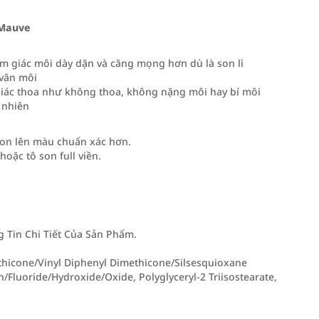
 Mauve
ảm giác môi dày dặn và căng mọng hơn dù là son lì
 vân môi
giác thoa như không thoa, không nặng môi hay bí môi
 nhiên
son lên màu chuẩn xác hơn.
hoặc tô son full viền.
Tin Chi Tiết Của Sản Phẩm.
thicone/Vinyl Diphenyl Dimethicone/Silsesquioxane
Fluoride/Hydroxide/Oxide, Polyglyceryl-2 Triisostearate,