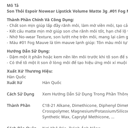
Mô Tả
Son Thỏi Espoir Nowear Lipstick Volume Matte 3g .#01 Fog
Thành Phần Chính Và Công Dụng:
- Chất son mịn giúp lấp đầy rãnh môi, làm mờ viền môi, tạo c
- Kết cấu matte mịn mờ giúp son che rãnh môi tốt, hạn chế lộ
- Nhờ No‑wear Texture, son lướt nhẹ trên môi, mang lại cảm 
- Màu #01 Fog Mauve là tím mauve lạnh giúp: Tôn màu môi tự
Hướng Dẫn Sử Dụng:
- Dặm một ít phấn hoặc kem nền lên môi trước khi tô son để 
- Có thể tô một ít son ở lòng môi để tạo hiệu ứng môi xí muội 
Xuất Xứ Thương Hiệu:
Hàn Quốc
Xuất Xứ
Hàn Quốc
Cách Sử Dụng
Xem Hướng Dẫn Sử Dụng Trong Phần Thông 
Thành Phần
C18-21 Alkane, Dimethicone, Diphenyl Dime
Crosspolymer, Magnesium/Potassium/Silicon/
Synthetic Wax, Caprylyl Methicone, …