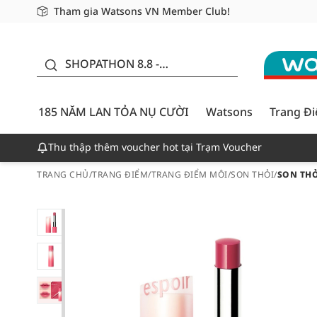
Tham gia Watsons VN Member Club!
Miễn phí giao hàng cho đơn hàng từ 249,000Đ
Giao hàng nhanh 24h - Áp dụng khu vực TP. Hồ Chí M
185 NĂM LAN TỎA NỤ
CƯỜI - GIẢM ĐẾN
SHOPATHON 8.8 -
50%
DEAL ĐỈNH
185 NĂM LAN TỎA NỤ CƯỜI
Watsons
Trang Đ
Thu thập thêm voucher hot tại Trạm Voucher
TRANG CHỦ
/
TRANG ĐIỂM
/
TRANG ĐIỂM MÔI
/
SON THỎI
/
SON THỎ