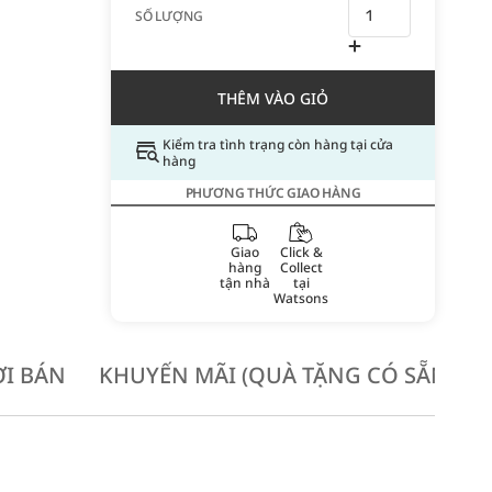
SỐ LƯỢNG
THÊM VÀO GIỎ
Kiểm tra tình trạng còn hàng tại cửa
hàng
PHƯƠNG THỨC GIAO HÀNG
Giao
Click &
hàng
Collect
tận nhà
tại
Watsons
I BÁN
KHUYẾN MÃI (QUÀ TẶNG CÓ SẴN KH