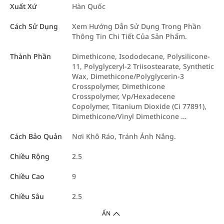
Xuất Xứ
Hàn Quốc
Cách Sử Dụng
Xem Hướng Dẫn Sử Dụng Trong Phần
Thông Tin Chi Tiết Của Sản Phẩm.
Thành Phần
Dimethicone, Isododecane, Polysilicone-
11, Polyglyceryl-2 Triisostearate, Synthetic
Wax, Dimethicone/Polyglycerin-3
Crosspolymer, Dimethicone
Crosspolymer, Vp/Hexadecene
Copolymer, Titanium Dioxide (Ci 77891),
Dimethicone/Vinyl Dimethicone …
Cách Bảo Quản
Nơi Khô Ráo, Tránh Ánh Nắng.
Chiều Rộng
2.5
Chiều Cao
9
Chiều Sâu
2.5
ẨN