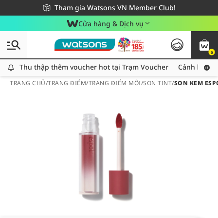
Giao hàng nhanh 24h - Áp dụng khu vực TP. Hồ Chí Minh
Miễn phí giao hàng cho đơn hàng từ 249,000Đ
Tham gia Watsons VN Member Club!
Cửa hàng & Dịch vụ
0
Thu thập thêm voucher hot tại Trạm Voucher
Thu thập thêm voucher hot tại Trạm Voucher
Cảnh báo An
TRANG CHỦ
/
TRANG ĐIỂM
/
TRANG ĐIỂM MÔI
/
SON TINT
/
SON KEM ESPO