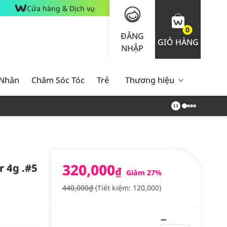
Cửa hàng & Dịch vụ
0
ĐĂNG
GIỎ HÀNG
NHẬP
 Nhân
Chăm Sóc Tóc
Trẻ Em
Thương hiệu
Nam Giới
Chăm Sóc 
320,000
r 4g .#5
₫
Giảm 27%
440,000₫
(Tiết kiệm: 120,000)