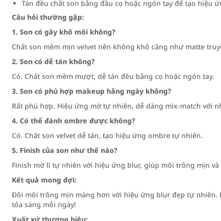
Tán đều chất son bằng đầu cọ hoặc ngón tay để tạo hiệu ứ
Câu hỏi thường gặp:
1. Son có gây khô môi không?
Chất son mềm mịn velvet nên không khô căng như matte truy
2. Son có dễ tán không?
Có. Chất son mềm mượt, dễ tán đều bằng cọ hoặc ngón tay.
3. Son có phù hợp makeup hằng ngày không?
Rất phù hợp. Hiệu ứng mờ tự nhiên, dễ dàng mix-match với n
4. Có thể đánh ombre được không?
Có. Chất son velvet dễ tán, tạo hiệu ứng ombre tự nhiên.
5. Finish của son như thế nào?
Finish mờ lì tự nhiên với hiệu ứng blur, giúp môi trông mịn v
Kết quả mong đợi:
Đôi môi trông mịn màng hơn với hiệu ứng blur đẹp tự nhiên. 
tỏa sáng mỗi ngày!
Xuất xứ thương hiệu: