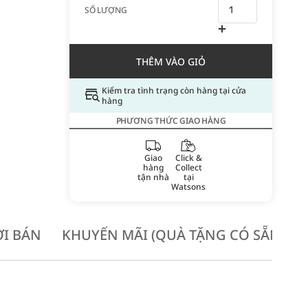
SỐ LƯỢNG
THÊM VÀO GIỎ
Kiểm tra tình trạng còn hàng tại cửa
hàng
PHƯƠNG THỨC GIAO HÀNG
Giao
Click &
hàng
Collect
tận nhà
tại
Watsons
I BÁN
KHUYẾN MÃI (QUÀ TẶNG CÓ SẴN KH