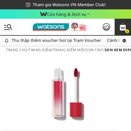
Giao hàng nhanh 24h - Áp dụng khu vực TP. Hồ Chí Minh
Miễn phí giao hàng cho đơn hàng từ 249,000Đ
Tham gia Watsons VN Member Club!
Cửa hàng & Dịch vụ
0
Thu thập thêm voucher hot tại Trạm Voucher
Thu thập thêm voucher hot tại Trạm Voucher
Cảnh báo An
TRANG CHỦ
/
TRANG ĐIỂM
/
TRANG ĐIỂM MÔI
/
SON TINT
/
SON KEM ESPO