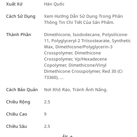
Xuất Xứ
Hàn Quốc
Cách Sử Dụng
Xem Hướng Dẫn Sử Dụng Trong Phần
Thông Tin Chi Tiết Của Sản Phẩm.
Thành Phần
Dimethicone, Isododecane, Polysilicone-
11, Polyglyceryl-2 Triisostearate, Synthetic
Wax, Dimethicone/Polyglycerin-3
Crosspolymer, Dimethicone
Crosspolymer, Vp/Hexadecene
Copolymer, Dimethicone/Vinyl
Dimethicone Crosspolymer, Red 30 (Ci
73360), …
Cách Bảo Quản
Nơi Khô Ráo, Tránh Ánh Nắng.
Chiều Rộng
2.5
Chiều Cao
9
Chiều Sâu
2.5
ẨN