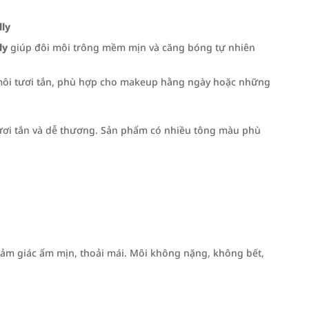
lly
ly
giúp đôi môi trông mềm mịn và căng bóng tự nhiên
i môi tươi tắn, phù hợp cho makeup hằng ngày hoặc những
 tươi tắn và dễ thương. Sản phẩm có nhiều tông màu phù
cảm giác ẩm mịn, thoải mái. Môi không nặng, không bết,