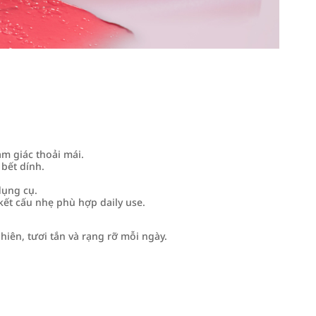
m giác thoải mái.
bết dính.
dụng cụ.
kết cấu nhẹ phù hợp daily use.
iên, tươi tắn và rạng rỡ mỗi ngày.