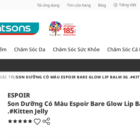
inh
Tiếng Việt
Tải ứng dụng
Tìm cửa hàng
Blog
iểm
Chăm Sóc Da
Chăm Sóc Sức Khỏe
Chăm Sóc Cá
ĐẶC TRỊ
/
SON DƯỠNG CÓ MÀU ESPOIR BARE GLOW LIP BALM 3G .#KIT
ESPOIR
Son Dưỡng Có Màu Espoir Bare Glow Lip B
.#Kitten Jelly