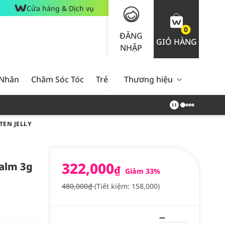
Cửa hàng & Dịch vụ
0
ĐĂNG
GIỎ HÀNG
NHẬP
 Nhân
Chăm Sóc Tóc
Trẻ Em
Thương hiệu
Nam Giới
Chăm Sóc 
TEN JELLY
322,000
alm 3g
₫
Giảm 33%
480,000₫
(Tiết kiệm: 158,000)