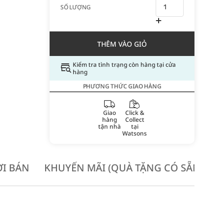
SỐ LƯỢNG
THÊM VÀO GIỎ
Kiểm tra tình trạng còn hàng tại cửa
hàng
PHƯƠNG THỨC GIAO HÀNG
Giao
Click &
hàng
Collect
tận nhà
tại
Watsons
I BÁN
KHUYẾN MÃI (QUÀ TẶNG CÓ SẴN KH