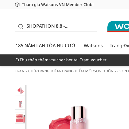
Tham gia Watsons VN Member Club!
Miễn phí giao hàng cho đơn hàng từ 249,000Đ
Giao hàng nhanh 24h - Áp dụng khu vực TP. Hồ Chí M
185 NĂM LAN TỎA NỤ
CƯỜI - GIẢM ĐẾN
SHOPATHON 8.8 -
50%
DEAL ĐỈNH
185 NĂM LAN TỎA NỤ CƯỜI
Watsons
Trang Đ
Thu thập thêm voucher hot tại Trạm Voucher
TRANG CHỦ
/
TRANG ĐIỂM
/
TRANG ĐIỂM MÔI
/
SON DƯỠNG - SON 