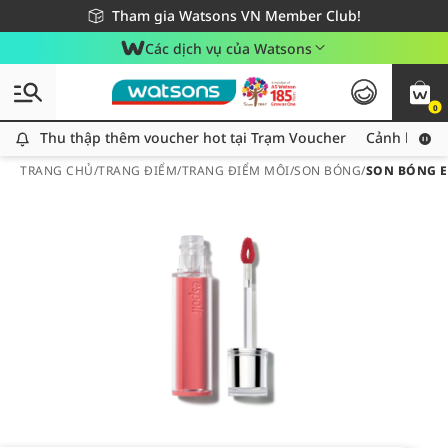
Giao hàng nhanh 24h - Áp dụng khu vực TP. Hồ Chí Minh
Miễn phí giao hàng cho đơn hàng từ 249,000Đ
Tham gia Watsons VN Member Club!
Các dịch vụ của Watsons
0
Thu thập thêm voucher hot tại Trạm Voucher
Thu thập thêm voucher hot tại Trạm Voucher
Cảnh báo An
TRANG CHỦ
/
TRANG ĐIỂM
/
TRANG ĐIỂM MÔI
/
SON BÓNG
/
SON BÓNG ES