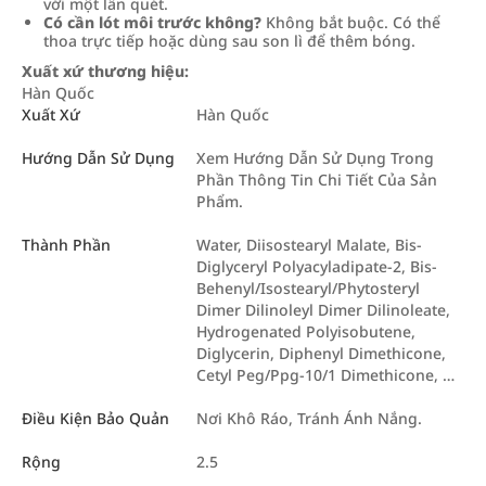
với một lần quét.
Có cần lót môi trước không?
Không bắt buộc. Có thể
thoa trực tiếp hoặc dùng sau son lì để thêm bóng.
Xuất xứ thương hiệu:
Hàn Quốc
Xuất Xứ
Hàn Quốc
Hướng Dẫn Sử Dụng
Xem Hướng Dẫn Sử Dụng Trong
Phần Thông Tin Chi Tiết Của Sản
Phẩm.
Thành Phần
Water, Diisostearyl Malate, Bis-
Diglyceryl Polyacyladipate-2, Bis-
Behenyl/Isostearyl/Phytosteryl
Dimer Dilinoleyl Dimer Dilinoleate,
Hydrogenated Polyisobutene,
Diglycerin, Diphenyl Dimethicone,
Cetyl Peg/Ppg-10/1 Dimethicone, …
Điều Kiện Bảo Quản
Nơi Khô Ráo, Tránh Ánh Nắng.
Rộng
2.5