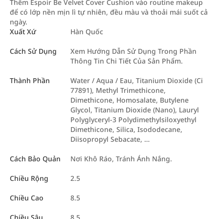
Thêm Espoir Be Velvet Cover Cushion vào routine makeup
để có lớp nền mịn lì tự nhiên, đều màu và thoải mái suốt cả
ngày.
Xuất Xứ
Hàn Quốc
Cách Sử Dụng
Xem Hướng Dẫn Sử Dụng Trong Phần
Thông Tin Chi Tiết Của Sản Phẩm.
Thành Phần
Water / Aqua / Eau, Titanium Dioxide (Ci
77891), Methyl Trimethicone,
Dimethicone, Homosalate, Butylene
Glycol, Titanium Dioxide (Nano), Lauryl
Polyglyceryl-3 Polydimethylsiloxyethyl
Dimethicone, Silica, Isododecane,
Diisopropyl Sebacate, …
Cách Bảo Quản
Nơi Khô Ráo, Tránh Ánh Nắng.
Chiều Rộng
2.5
Chiều Cao
8.5
Chiều Sâu
8.5