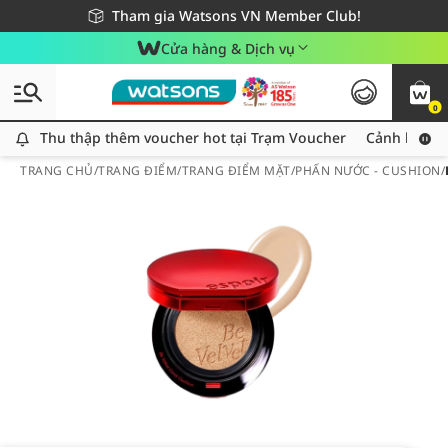
Giao hàng nhanh 24h - Áp dụng khu vực TP. Hồ Chí Minh
Miễn phí giao hàng cho đơn hàng từ 249,000Đ
Tham gia Watsons VN Member Club!
Cửa hàng & Dịch vụ
0
Thu thập thêm voucher hot tại Trạm Voucher
Thu thập thêm voucher hot tại Trạm Voucher
Cảnh báo An
TRANG CHỦ
/
TRANG ĐIỂM
/
TRANG ĐIỂM MẶT
/
PHẤN NƯỚC - CUSHION
/