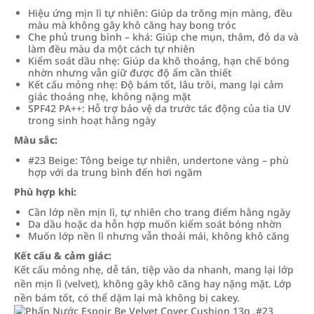
Hiệu ứng mịn lì tự nhiên: Giúp da trông mịn màng, đều
màu mà không gây khô căng hay bong tróc
Che phủ trung bình – khá: Giúp che mụn, thâm, đỏ da và
làm đều màu da một cách tự nhiên
Kiểm soát dầu nhẹ: Giúp da khô thoáng, hạn chế bóng
nhờn nhưng vẫn giữ được độ ẩm cần thiết
Kết cấu mỏng nhẹ: Độ bám tốt, lâu trôi, mang lại cảm
giác thoáng nhẹ, không nặng mặt
SPF42 PA++: Hỗ trợ bảo vệ da trước tác động của tia UV
trong sinh hoạt hằng ngày
Màu sắc:
#23 Beige: Tông beige tự nhiên, undertone vàng – phù
hợp với da trung bình đến hơi ngăm
Phù hợp khi:
Cần lớp nền mịn lì, tự nhiên cho trang điểm hằng ngày
Da dầu hoặc da hỗn hợp muốn kiểm soát bóng nhờn
Muốn lớp nền lì nhưng vẫn thoải mái, không khô căng
Kết cấu & cảm giác:
Kết cấu mỏng nhẹ, dễ tán, tiệp vào da nhanh, mang lại lớp
nền mịn lì (velvet), không gây khô căng hay nặng mặt. Lớp
nền bám tốt, có thể dặm lại mà không bị cakey.