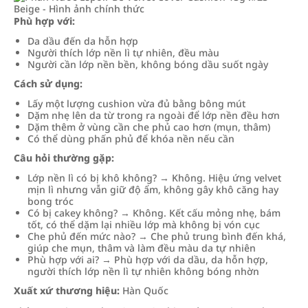
Phù hợp với:
Da dầu đến da hỗn hợp
Người thích lớp nền lì tự nhiên, đều màu
Người cần lớp nền bền, không bóng dầu suốt ngày
Cách sử dụng:
Lấy một lượng cushion vừa đủ bằng bông mút
Dặm nhẹ lên da từ trong ra ngoài để lớp nền đều hơn
Dặm thêm ở vùng cần che phủ cao hơn (mụn, thâm)
Có thể dùng phấn phủ để khóa nền nếu cần
Câu hỏi thường gặp:
Lớp nền lì có bị khô không? → Không. Hiệu ứng velvet
mịn lì nhưng vẫn giữ độ ẩm, không gây khô căng hay
bong tróc
Có bị cakey không? → Không. Kết cấu mỏng nhẹ, bám
tốt, có thể dặm lại nhiều lớp mà không bị vón cục
Che phủ đến mức nào? → Che phủ trung bình đến khá,
giúp che mụn, thâm và làm đều màu da tự nhiên
Phù hợp với ai? → Phù hợp với da dầu, da hỗn hợp,
người thích lớp nền lì tự nhiên không bóng nhờn
Xuất xứ thương hiệu:
Hàn Quốc