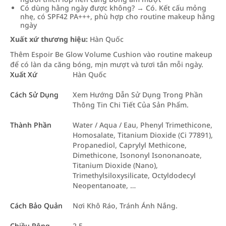
Có dùng hằng ngày được không? → Có. Kết cấu mỏng
nhẹ, có SPF42 PA+++, phù hợp cho routine makeup hằng
ngày
Xuất xứ thương hiệu:
Hàn Quốc
Thêm Espoir Be Glow Volume Cushion vào routine makeup
để có làn da căng bóng, mịn mượt và tươi tắn mỗi ngày.
Xuất Xứ
Hàn Quốc
Cách Sử Dụng
Xem Hướng Dẫn Sử Dụng Trong Phần
Thông Tin Chi Tiết Của Sản Phẩm.
Thành Phần
Water / Aqua / Eau, Phenyl Trimethicone,
Homosalate, Titanium Dioxide (Ci 77891),
Propanediol, Caprylyl Methicone,
Dimethicone, Isononyl Isononanoate,
Titanium Dioxide (Nano),
Trimethylsiloxysilicate, Octyldodecyl
Neopentanoate, …
Cách Bảo Quản
Nơi Khô Ráo, Tránh Ánh Nắng.
Chiều Rộng
2.5