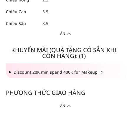
Chiều Cao
8.5
Chiều Sâu
8.5
ẨN
KHUYẾN MÃI (QUÀ TẶNG CÓ SẴN KHI
CÒN HÀNG): (1)
Discount 20K min spend 400K for Makeup
PHƯƠNG THỨC GIAO HÀNG
ẨN