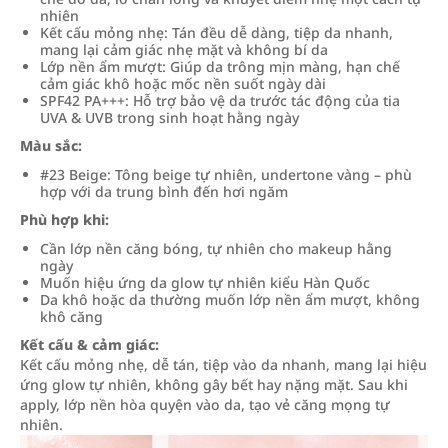
nhiên
Kết cấu mỏng nhẹ: Tán đều dễ dàng, tiệp da nhanh,
mang lại cảm giác nhẹ mặt và không bí da
Lớp nền ẩm mượt: Giúp da trông mịn màng, hạn chế
cảm giác khô hoặc mốc nền suốt ngày dài
SPF42 PA+++: Hỗ trợ bảo vệ da trước tác động của tia
UVA & UVB trong sinh hoạt hằng ngày
Màu sắc:
#23 Beige: Tông beige tự nhiên, undertone vàng – phù
hợp với da trung bình đến hơi ngăm
Phù hợp khi:
Cần lớp nền căng bóng, tự nhiên cho makeup hằng
ngày
Muốn hiệu ứng da glow tự nhiên kiểu Hàn Quốc
Da khô hoặc da thường muốn lớp nền ẩm mượt, không
khô căng
Kết cấu & cảm giác:
Kết cấu mỏng nhẹ, dễ tán, tiệp vào da nhanh, mang lại hiệu
ứng glow tự nhiên, không gây bết hay nặng mặt. Sau khi
apply, lớp nền hòa quyện vào da, tạo vẻ căng mọng tự
nhiên.