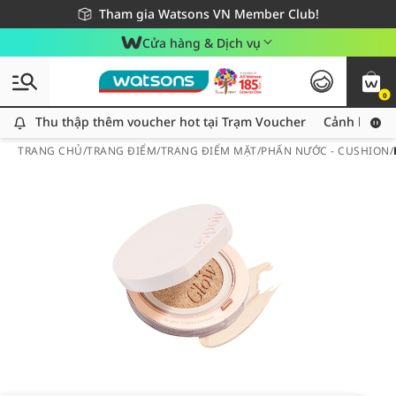
Giao hàng nhanh 24h - Áp dụng khu vực TP. Hồ Chí Minh
Miễn phí giao hàng cho đơn hàng từ 249,000Đ
Tham gia Watsons VN Member Club!
Cửa hàng & Dịch vụ
0
Thu thập thêm voucher hot tại Trạm Voucher
Thu thập thêm voucher hot tại Trạm Voucher
Cảnh báo An
TRANG CHỦ
/
TRANG ĐIỂM
/
TRANG ĐIỂM MẶT
/
PHẤN NƯỚC - CUSHION
/