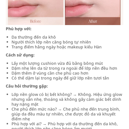
Phù hợp với:
Da thường đến da khô
Người thích lớp nền căng bóng tự nhiên
Trang điểm hằng ngày hoặc makeup kiểu Hàn
Cách sử dụng:
Lấy một lượng cushion vừa đủ bằng bông mút
Dặm nhẹ lên da từ trong ra ngoài để lớp nền đều hơn
Dặm thêm ở vùng cần che phủ cao hơn
Có thể dặm lại trong ngày để giữ lớp nền tươi tắn
Câu hỏi thường gặp:
Lớp nền glow có bị bết không? → Không. Hiệu ứng glow
nhưng vẫn nhẹ, thoáng và không gây cảm giác bết dính
hay nặng mặt
Che phủ đến mức nào? → Che phủ nhẹ đến trung bình,
giúp da đều màu tự nhiên, che được đỏ da và khuyết
điểm nhẹ
Phù hợp với ai? → Phù hợp với da thường đến da khô,
người thích lớp nền căng bóng ẩm mượt