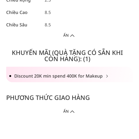
Chiều Cao
8.5
Chiều Sâu
8.5
ẨN
KHUYẾN MÃI (QUÀ TẶNG CÓ SẴN KHI
CÒN HÀNG): (1)
Discount 20K min spend 400K for Makeup
PHƯƠNG THỨC GIAO HÀNG
ẨN