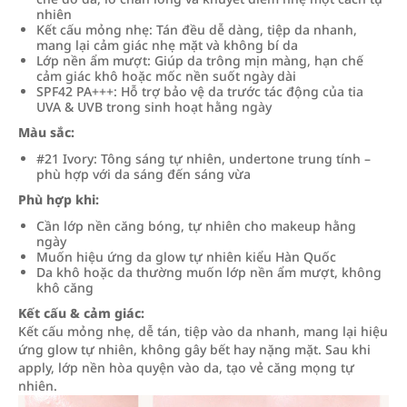
nhiên
Kết cấu mỏng nhẹ: Tán đều dễ dàng, tiệp da nhanh,
mang lại cảm giác nhẹ mặt và không bí da
Lớp nền ẩm mượt: Giúp da trông mịn màng, hạn chế
cảm giác khô hoặc mốc nền suốt ngày dài
SPF42 PA+++: Hỗ trợ bảo vệ da trước tác động của tia
UVA & UVB trong sinh hoạt hằng ngày
Màu sắc:
#21 Ivory: Tông sáng tự nhiên, undertone trung tính –
phù hợp với da sáng đến sáng vừa
Phù hợp khi:
Cần lớp nền căng bóng, tự nhiên cho makeup hằng
ngày
Muốn hiệu ứng da glow tự nhiên kiểu Hàn Quốc
Da khô hoặc da thường muốn lớp nền ẩm mượt, không
khô căng
Kết cấu & cảm giác:
Kết cấu mỏng nhẹ, dễ tán, tiệp vào da nhanh, mang lại hiệu
ứng glow tự nhiên, không gây bết hay nặng mặt. Sau khi
apply, lớp nền hòa quyện vào da, tạo vẻ căng mọng tự
nhiên.