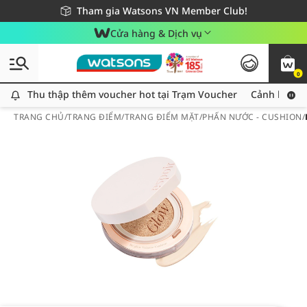
Giao hàng nhanh 24h - Áp dụng khu vực TP. Hồ Chí Minh
Miễn phí giao hàng cho đơn hàng từ 249,000Đ
Tham gia Watsons VN Member Club!
Cửa hàng & Dịch vụ
0
Thu thập thêm voucher hot tại Trạm Voucher
Thu thập thêm voucher hot tại Trạm Voucher
Cảnh báo An
TRANG CHỦ
/
TRANG ĐIỂM
/
TRANG ĐIỂM MẶT
/
PHẤN NƯỚC - CUSHION
/