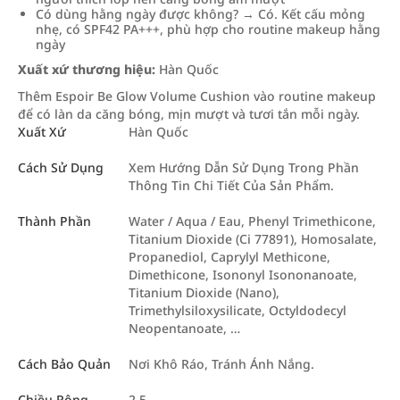
Có dùng hằng ngày được không? → Có. Kết cấu mỏng
nhẹ, có SPF42 PA+++, phù hợp cho routine makeup hằng
ngày
Xuất xứ thương hiệu:
Hàn Quốc
Thêm Espoir Be Glow Volume Cushion vào routine makeup
để có làn da căng bóng, mịn mượt và tươi tắn mỗi ngày.
Xuất Xứ
Hàn Quốc
Cách Sử Dụng
Xem Hướng Dẫn Sử Dụng Trong Phần
Thông Tin Chi Tiết Của Sản Phẩm.
Thành Phần
Water / Aqua / Eau, Phenyl Trimethicone,
Titanium Dioxide (Ci 77891), Homosalate,
Propanediol, Caprylyl Methicone,
Dimethicone, Isononyl Isononanoate,
Titanium Dioxide (Nano),
Trimethylsiloxysilicate, Octyldodecyl
Neopentanoate, …
Cách Bảo Quản
Nơi Khô Ráo, Tránh Ánh Nắng.
Chiều Rộng
2.5