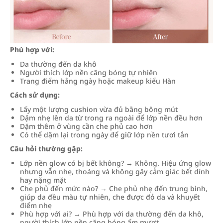
Phù hợp với:
Da thường đến da khô
Người thích lớp nền căng bóng tự nhiên
Trang điểm hằng ngày hoặc makeup kiểu Hàn
Cách sử dụng:
Lấy một lượng cushion vừa đủ bằng bông mút
Dặm nhẹ lên da từ trong ra ngoài để lớp nền đều hơn
Dặm thêm ở vùng cần che phủ cao hơn
Có thể dặm lại trong ngày để giữ lớp nền tươi tắn
Câu hỏi thường gặp:
Lớp nền glow có bị bết không? → Không. Hiệu ứng glow
nhưng vẫn nhẹ, thoáng và không gây cảm giác bết dính
hay nặng mặt
Che phủ đến mức nào? → Che phủ nhẹ đến trung bình,
giúp da đều màu tự nhiên, che được đỏ da và khuyết
điểm nhẹ
Phù hợp với ai? → Phù hợp với da thường đến da khô,
người thích lớp nền căng bóng ẩm mượt