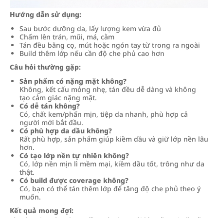
Hướng dẫn sử dụng:
Sau bước dưỡng da, lấy lượng kem vừa đủ
Chấm lên trán, mũi, má, cằm
Tán đều bằng cọ, mút hoặc ngón tay từ trong ra ngoài
Build thêm lớp nếu cần độ che phủ cao hơn
Câu hỏi thường gặp:
Sản phẩm có nặng mặt không?
Không, kết cấu mỏng nhẹ, tán đều dễ dàng và không
tạo cảm giác nặng mặt.
Có dễ tán không?
Có, chất kem/phấn mịn, tiệp da nhanh, phù hợp cả
người mới bắt đầu.
Có phù hợp da dầu không?
Rất phù hợp, sản phẩm giúp kiềm dầu và giữ lớp nền lâu
hơn.
Có tạo lớp nền tự nhiên không?
Có, lớp nền mịn lì mềm mại, kiềm dầu tốt, trông như da
thật.
Có build được coverage không?
Có, bạn có thể tán thêm lớp để tăng độ che phủ theo ý
muốn.
Kết quả mong đợi: