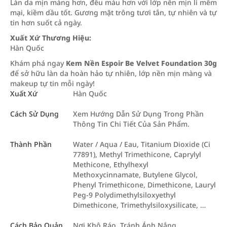
Làn da mịn màng hơn, đều màu hơn với lớp nền mịn lì mềm
mại, kiềm dầu tốt. Gương mặt trông tươi tắn, tự nhiên và tự
tin hơn suốt cả ngày.
Xuất Xứ Thương Hiệu:
Hàn Quốc
Khám phá ngay
Kem Nền Espoir Be Velvet Foundation 30g
để sở hữu làn da hoàn hảo tự nhiên, lớp nền mịn màng và
makeup tự tin mỗi ngày!
Xuất Xứ
Hàn Quốc
Cách Sử Dụng
Xem Hướng Dẫn Sử Dụng Trong Phần
Thông Tin Chi Tiết Của Sản Phẩm.
Thành Phần
Water / Aqua / Eau, Titanium Dioxide (Ci
77891), Methyl Trimethicone, Caprylyl
Methicone, Ethylhexyl
Methoxycinnamate, Butylene Glycol,
Phenyl Trimethicone, Dimethicone, Lauryl
Peg-9 Polydimethylsiloxyethyl
Dimethicone, Trimethylsiloxysilicate, …
Cách Bảo Quản
Nơi Khô Ráo, Tránh Ánh Nắng.