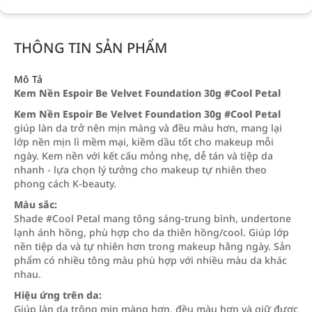
THÔNG TIN SẢN PHẨM
Mô Tả
Kem Nền Espoir Be Velvet Foundation 30g #Cool Petal
Kem Nền Espoir Be Velvet Foundation 30g #Cool Petal
giúp làn da trở nên mịn màng và đều màu hơn, mang lại
lớp nền mịn lì mềm mại, kiềm dầu tốt cho makeup mỗi
ngày. Kem nền với kết cấu mỏng nhẹ, dễ tán và tiệp da
nhanh - lựa chọn lý tưởng cho makeup tự nhiên theo
phong cách K-beauty.
Màu sắc:
Shade #Cool Petal mang tông sáng-trung bình, undertone
lạnh ánh hồng, phù hợp cho da thiên hồng/cool. Giúp lớp
nền tiệp da và tự nhiên hơn trong makeup hằng ngày. Sản
phẩm có nhiều tông màu phù hợp với nhiều màu da khác
nhau.
Hiệu ứng trên da:
Giúp làn da trông mịn màng hơn, đều màu hơn và giữ được