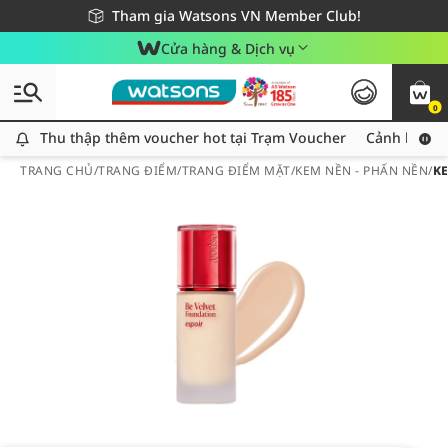
Giao hàng nhanh 24h - Áp dụng khu vực TP. Hồ Chí Minh
Miễn phí giao hàng cho đơn hàng từ 249,000Đ
Tham gia Watsons VN Member Club!
Cửa hàng & Dịch vụ
0
Thu thập thêm voucher hot tại Trạm Voucher
Thu thập thêm voucher hot tại Trạm Voucher
Cảnh báo An
TRANG CHỦ
/
TRANG ĐIỂM
/
TRANG ĐIỂM MẶT
/
KEM NỀN - PHẤN NỀN
/
KE