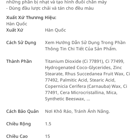
những phần bị nhạt và tạo hình đuôi chân mày
- Dùng đầu lược chải và tán cho đều màu
Xuất Xứ Thương Hiệu:
Hàn Quốc
Xuất Xứ
Hàn Quốc
Cách Sử Dụng
Xem Hướng Dẫn Sử Dụng Trong Phần
Thông Tin Chi Tiết Của Sản Phẩm.
Thành Phần
Titanium Dioxide (Ci 77891), Ci 77499,
Hydrogenated Coco-Glycerides, Zinc
Stearate, Rhus Succedanea Fruit Wax, Ci
77492, Palmitic Acid, Stearic Acid,
Copernicia Cerifera (Carnauba) Wax, Ci
77491, Cera Microcristallina, Mica,
Synthetic Beeswax, …
Cách Bảo Quản
Nơi Khô Ráo, Tránh Ánh Nắng.
Chiều Rộng
1.5
Chiều Cao
15