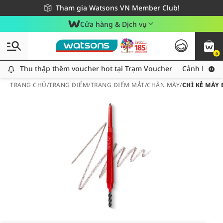
Giao hàng nhanh 24h - Áp dụng khu vực TP. Hồ Chí Minh
Miễn phí giao hàng cho đơn hàng từ 249,000Đ
Tham gia Watsons VN Member Club!
Cửa hàng & Dịch vụ
0
Thu thập thêm voucher hot tại Trạm Voucher
Thu thập thêm voucher hot tại Trạm Voucher
Cảnh báo An
TRANG CHỦ
/
TRANG ĐIỂM
/
TRANG ĐIỂM MẮT
/
CHÂN MÀY
/
CHÌ KẺ MÀY