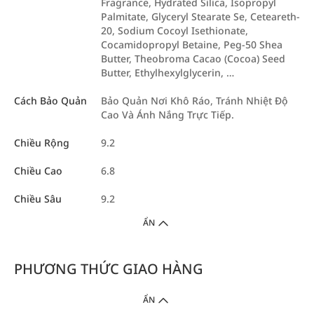
Fragrance, Hydrated Silica, Isopropyl
Palmitate, Glyceryl Stearate Se, Ceteareth-
20, Sodium Cocoyl Isethionate,
Cocamidopropyl Betaine, Peg-50 Shea
Butter, Theobroma Cacao (Cocoa) Seed
Butter, Ethylhexylglycerin, …
Cách Bảo Quản
Bảo Quản Nơi Khô Ráo, Tránh Nhiệt Độ
Cao Và Ánh Nắng Trực Tiếp.
Chiều Rộng
9.2
Chiều Cao
6.8
Chiều Sâu
9.2
ẨN
PHƯƠNG THỨC GIAO HÀNG
ẨN