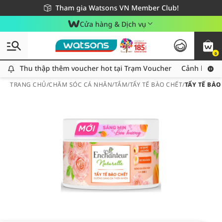
Giao hàng nhanh 24h - Áp dụng khu vực TP. Hồ Chí Minh
Miễn phí giao hàng cho đơn hàng từ 249,000Đ
Tham gia Watsons VN Member Club!
Cửa hàng & Dịch vụ
0
Thu thập thêm voucher hot tại Trạm Voucher
Thu thập thêm voucher hot tại Trạm Voucher
Cảnh báo An
TRANG CHỦ
/
CHĂM SÓC CÁ NHÂN
/
TẮM
/
TẨY TẾ BÀO CHẾT
/
TẨY TẾ BÀ