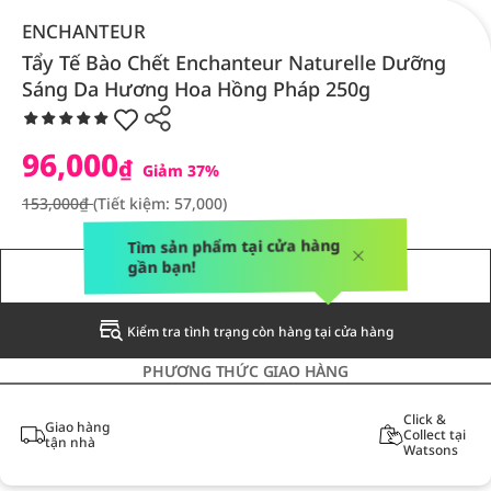
ENCHANTEUR
Tẩy Tế Bào Chết Enchanteur Naturelle Dưỡng
Sáng Da Hương Hoa Hồng Pháp 250g
96,000
₫
Giảm 37%
153,000₫
(Tiết kiệm: 57,000)
Tìm sản phẩm tại cửa hàng
gần bạn!
THÔNG BÁO CHO TÔI
Kiểm tra tình trạng còn hàng tại cửa hàng
PHƯƠNG THỨC GIAO HÀNG
Click &
Giao hàng
Collect tại
tận nhà
Watsons