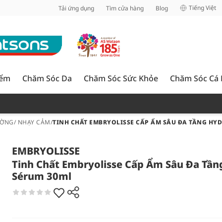
inh
Tiếng Việt
Tải ứng dụng
Tìm cửa hàng
Blog
iểm
Chăm Sóc Da
Chăm Sóc Sức Khỏe
Chăm Sóc Cá
ỜNG/ NHẠY CẢM
/
TINH CHẤT EMBRYOLISSE CẤP ẨM SÂU ĐA TẦNG HY
EMBRYOLISSE
Tinh Chất Embryolisse Cấp Ẩm Sâu Đa Tần
Sérum 30ml