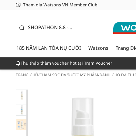
Tham gia Watsons VN Member Club!
Miễn phí giao hàng cho đơn hàng từ 249,000Đ
Giao hàng nhanh 24h - Áp dụng khu vực TP. Hồ Chí M
185 NĂM LAN TỎA NỤ
CƯỜI - GIẢM ĐẾN
SHOPATHON 8.8 -
50%
DEAL ĐỈNH
185 NĂM LAN TỎA NỤ CƯỜI
Watsons
Trang Đ
Thu thập thêm voucher hot tại Trạm Voucher
TRANG CHỦ
/
CHĂM SÓC DA
/
DƯỢC MỸ PHẨM
/
DÀNH CHO DA THƯ