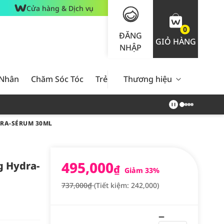
Cửa hàng & Dịch vụ
0
ĐĂNG
GIỎ HÀNG
NHẬP
 Nhân
Chăm Sóc Tóc
Trẻ Em
Thương hiệu
Nam Giới
Chăm Sóc 
DRA-SÉRUM 30ML
495,000
g Hydra-
₫
Giảm 33%
737,000₫
(Tiết kiệm: 242,000)