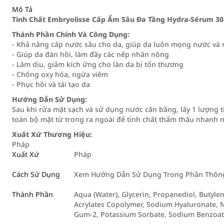
Mô Tả
Tinh Chất Embryolisse Cấp Ẩm Sâu Đa Tầng Hydra-Sérum 3
Thành Phần Chính Và Công Dụng:
- Khả năng cấp nước sâu cho da, giúp da luôn mọng nước và r
- Giúp da đàn hồi, làm đầy các nếp nhăn nông
- Làm dịu, giảm kích ứng cho làn da bị tổn thương
- Chống oxy hóa, ngừa viêm
- Phục hồi và tái tạo da
Hướng Dẫn Sử Dụng:
Sau khi rửa mặt sạch và sử dụng nước cân bằng, lấy 1 lượng t
toàn bộ mặt từ trong ra ngoài để tinh chất thẩm thấu nhanh 
Xuất Xứ Thương Hiệu:
Pháp
Xuất Xứ
Pháp
Cách Sử Dụng
Xem Hướng Dẫn Sử Dụng Trong Phần Thông 
Thành Phần
Aqua (Water), Glycerin, Propanediol, Butyl
Acrylates Copolymer, Sodium Hyaluronate, N
Gum-2, Potassium Sorbate, Sodium Benzoat