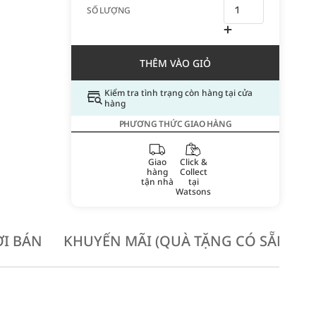
SỐ LƯỢNG
THÊM VÀO GIỎ
Kiểm tra tình trạng còn hàng tại cửa
hàng
PHƯƠNG THỨC GIAO HÀNG
Giao
Click &
hàng
Collect
tận nhà
tại
Watsons
I BÁN
KHUYẾN MÃI (QUÀ TẶNG CÓ SẴN KH