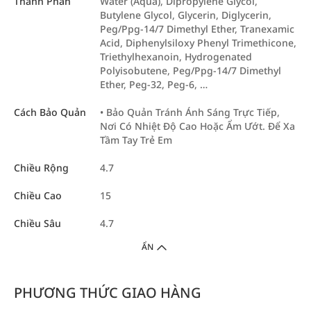
Thành Phần
Water (Aqua), Dipropylene Glycol,
Butylene Glycol, Glycerin, Diglycerin,
Peg/Ppg-14/7 Dimethyl Ether, Tranexamic
Acid, Diphenylsiloxy Phenyl Trimethicone,
Triethylhexanoin, Hydrogenated
Polyisobutene, Peg/Ppg-14/7 Dimethyl
Ether, Peg-32, Peg-6, …
Cách Bảo Quản
• Bảo Quản Tránh Ánh Sáng Trực Tiếp,
Nơi Có Nhiệt Độ Cao Hoặc Ẩm Ướt. Để Xa
Tầm Tay Trẻ Em
Chiều Rộng
4.7
Chiều Cao
15
Chiều Sâu
4.7
ẨN
PHƯƠNG THỨC GIAO HÀNG