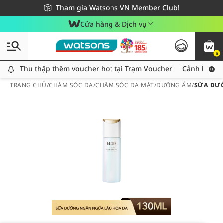
Giao hàng nhanh 24h - Áp dụng khu vực TP. Hồ Chí Minh
Miễn phí giao hàng cho đơn hàng từ 249,000Đ
Tham gia Watsons VN Member Club!
Cửa hàng & Dịch vụ
0
Thu thập thêm voucher hot tại Trạm Voucher
Thu thập thêm voucher hot tại Trạm Voucher
Cảnh báo An
TRANG CHỦ
/
CHĂM SÓC DA
/
CHĂM SÓC DA MẶT
/
DƯỠNG ẨM
/
SỮA DƯỠ