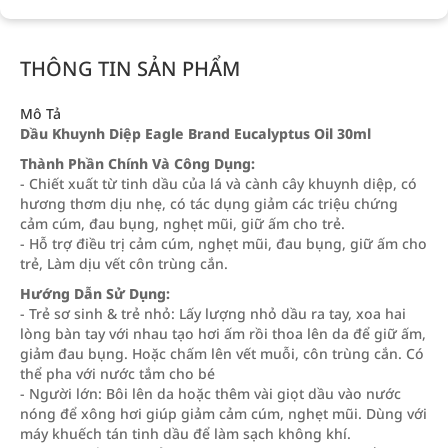
THÔNG TIN SẢN PHẨM
Mô Tả
Dầu Khuynh Diệp Eagle Brand Eucalyptus Oil 30ml
Thành Phần Chính Và Công Dụng:
- Chiết xuất từ tinh dầu của lá và cành cây khuynh diệp, có
hương thơm dịu nhẹ, có tác dụng giảm các triệu chứng
cảm cúm, đau bụng, nghẹt mũi, giữ ấm cho trẻ.
- Hỗ trợ điều trị cảm cúm, nghẹt mũi, đau bụng, giữ ấm cho
trẻ, Làm dịu vết côn trùng cắn.
Hướng Dẫn Sử Dụng:
- Trẻ sơ sinh & trẻ nhỏ: Lấy lượng nhỏ dầu ra tay, xoa hai
lòng bàn tay với nhau tạo hơi ấm rồi thoa lên da để giữ ấm,
giảm đau bụng. Hoặc chấm lên vết muỗi, côn trùng cắn. Có
thể pha với nước tắm cho bé
- Người lớn: Bôi lên da hoặc thêm vài giọt dầu vào nước
nóng để xông hơi giúp giảm cảm cúm, nghẹt mũi. Dùng với
máy khuếch tán tinh dầu để làm sạch không khí.