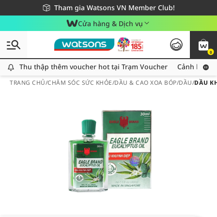
Giao hàng nhanh 24h - Áp dụng khu vực TP. Hồ Chí Minh
Miễn phí giao hàng cho đơn hàng từ 249,000Đ
Tham gia Watsons VN Member Club!
Cửa hàng & Dịch vụ
0
Thu thập thêm voucher hot tại Trạm Voucher
Thu thập thêm voucher hot tại Trạm Voucher
Cảnh báo An
TRANG CHỦ
/
CHĂM SÓC SỨC KHỎE
/
DẦU & CAO XOA BÓP
/
DẦU
/
DẦU K