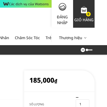
Các dịch vụ của Watsons
0
ĐĂNG
GIỎ HÀNG
NHẬP
 Nhân
Chăm Sóc Tóc
Trẻ Em
Thương hiệu
Nam Giới
Chăm Sóc 
185,000
₫
SỐ LƯỢNG