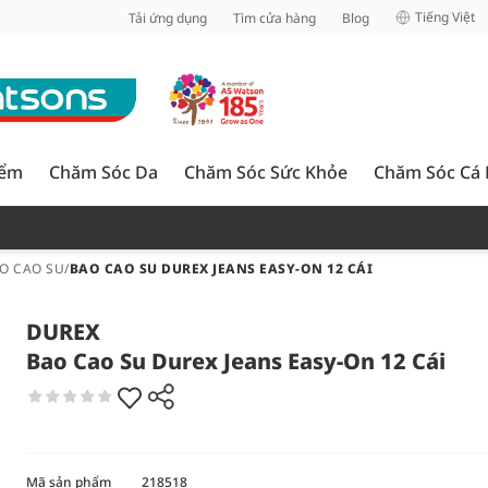
inh
Tiếng Việt
Tải ứng dụng
Tìm cửa hàng
Blog
iểm
Chăm Sóc Da
Chăm Sóc Sức Khỏe
Chăm Sóc Cá
O CAO SU
/
BAO CAO SU DUREX JEANS EASY-ON 12 CÁI
DUREX
Bao Cao Su Durex Jeans Easy-On 12 Cái
Mã sản phẩm
218518