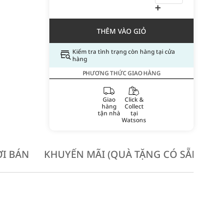
THÊM VÀO GIỎ
Kiểm tra tình trạng còn hàng tại cửa
hàng
PHƯƠNG THỨC GIAO HÀNG
Giao
Click &
hàng
Collect
tận nhà
tại
Watsons
I BÁN
KHUYẾN MÃI (QUÀ TẶNG CÓ SẴN KH