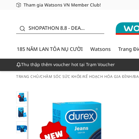
Tham gia Watsons VN Member Club!
Miễn phí giao hàng cho đơn hàng từ 249,000Đ
Giao hàng nhanh 24h - Áp dụng khu vực TP. Hồ Chí M
185 NĂM LAN TỎA NỤ
CƯỜI - GIẢM ĐẾN 50%
SHOPATHON 8.8 - DEAL
ĐỈNH
185 NĂM LAN TỎA NỤ CƯỜI
Watsons
Trang Đ
Thu thập thêm voucher hot tại Trạm Voucher
TRANG CHỦ
/
CHĂM SÓC SỨC KHỎE
/
KẾ HOẠCH HÓA GIA ĐÌNH
/
BA