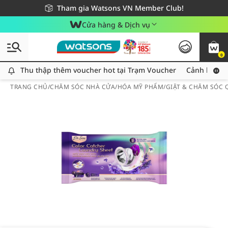
Giao hàng nhanh 24h - Áp dụng khu vực TP. Hồ Chí Minh
Miễn phí giao hàng cho đơn hàng từ 249,000Đ
Tham gia Watsons VN Member Club!
Cửa hàng & Dịch vụ
0
Thu thập thêm voucher hot tại Trạm Voucher
Thu thập thêm voucher hot tại Trạm Voucher
Cảnh báo An
TRANG CHỦ
/
CHĂM SÓC NHÀ CỬA
/
HÓA MỸ PHẨM
/
GIẶT & CHĂM SÓC 