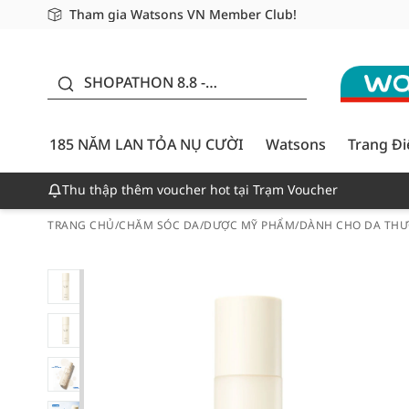
Tham gia Watsons VN Member Club!
Miễn phí giao hàng cho đơn hàng từ 249,000Đ
Giao hàng nhanh 24h - Áp dụng khu vực TP. Hồ Chí M
185 NĂM LAN TỎA NỤ
CƯỜI - GIẢM ĐẾN
SHOPATHON 8.8 -
50%
DEAL ĐỈNH
185 NĂM LAN TỎA NỤ CƯỜI
Watsons
Trang Đ
Thu thập thêm voucher hot tại Trạm Voucher
TRANG CHỦ
/
CHĂM SÓC DA
/
DƯỢC MỸ PHẨM
/
DÀNH CHO DA THƯ