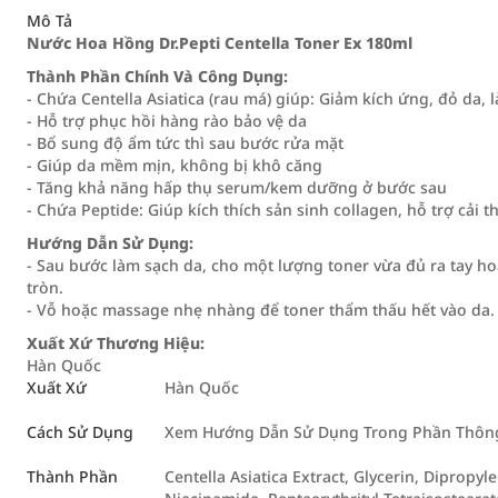
Mô Tả
Nước Hoa Hồng Dr.Pepti Centella Toner Ex 180ml
Thành Phần Chính Và Công Dụng:
- Chứa Centella Asiatica (rau má) giúp: Giảm kích ứng, đỏ da
- Hỗ trợ phục hồi hàng rào bảo vệ da
- Bổ sung độ ẩm tức thì sau bước rửa mặt
- Giúp da mềm mịn, không bị khô căng
- Tăng khả năng hấp thụ serum/kem dưỡng ở bước sau
- Chứa Peptide: Giúp kích thích sản sinh collagen, hỗ trợ cải t
Hướng Dẫn Sử Dụng:
- Sau bước làm sạch da, cho một lượng toner vừa đủ ra tay ho
tròn.
- Vỗ hoặc massage nhẹ nhàng để toner thẩm thấu hết vào da.
Xuất Xứ Thương Hiệu:
Hàn Quốc
Xuất Xứ
Hàn Quốc
Cách Sử Dụng
Xem Hướng Dẫn Sử Dụng Trong Phần Thông 
Thành Phần
Centella Asiatica Extract, Glycerin, Dipropyl