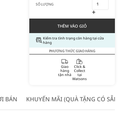
SỐ LƯỢNG
THÊM VÀO GIỎ
Kiểm tra tình trạng còn hàng tại cửa
hàng
PHƯƠNG THỨC GIAO HÀNG
Giao
Click &
hàng
Collect
tận nhà
tại
Watsons
I BÁN
KHUYẾN MÃI (QUÀ TẶNG CÓ SẴN KH