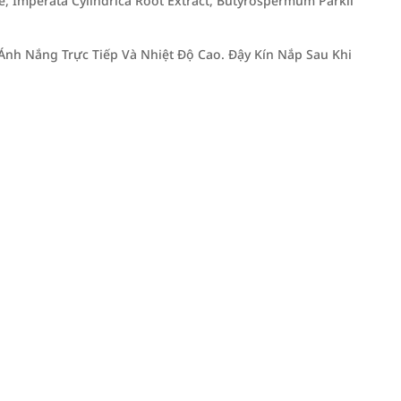
te, Imperata Cylindrica Root Extract, Butyrospermum Parkii
nh Nắng Trực Tiếp Và Nhiệt Độ Cao. Đậy Kín Nắp Sau Khi