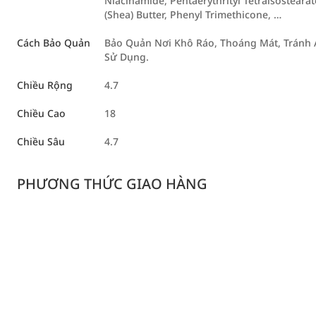
Niacinamide, Pentaerythrityl Tetraisosteara
(Shea) Butter, Phenyl Trimethicone, …
Cách Bảo Quản
Bảo Quản Nơi Khô Ráo, Thoáng Mát, Tránh Á
Sử Dụng.
Chiều Rộng
4.7
Chiều Cao
18
Chiều Sâu
4.7
PHƯƠNG THỨC GIAO HÀNG