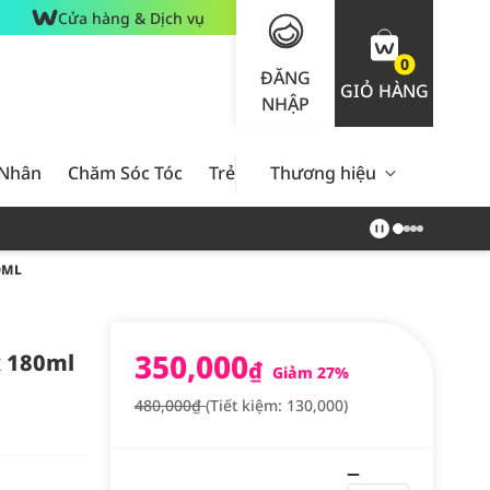
Cửa hàng & Dịch vụ
0
ĐĂNG
GIỎ HÀNG
NHẬP
 Nhân
Chăm Sóc Tóc
Trẻ Em
Thương hiệu
Nam Giới
Chăm Sóc 
0ML
350,000
x 180ml
₫
Giảm 27%
480,000₫
(Tiết kiệm: 130,000)