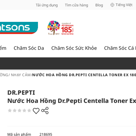
inh
Tiếng Việt
Tải ứng dụng
Tìm cửa hàng
Blog
iểm
Chăm Sóc Da
Chăm Sóc Sức Khỏe
Chăm Sóc Cá
ỜNG/ NHẠY CẢM
/
NƯỚC HOA HỒNG DR.PEPTI CENTELLA TONER EX 18
DR.PEPTI
Nước Hoa Hồng Dr.Pepti Centella Toner E
Mã sản phẩm
218695