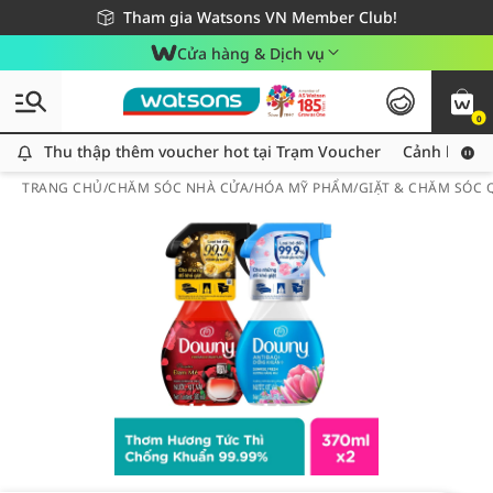
Giao hàng nhanh 24h - Áp dụng khu vực TP. Hồ Chí Minh
Miễn phí giao hàng cho đơn hàng từ 249,000Đ
Tham gia Watsons VN Member Club!
Cửa hàng & Dịch vụ
0
Thu thập thêm voucher hot tại Trạm Voucher
Thu thập thêm voucher hot tại Trạm Voucher
Cảnh báo An
TRANG CHỦ
/
CHĂM SÓC NHÀ CỬA
/
HÓA MỸ PHẨM
/
GIẶT & CHĂM SÓC 