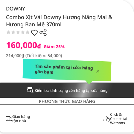
DOWNY
Combo Xịt Vải Downy Hương Nắng Mai &
Hương Ban Mê 370ml
160,000
₫
Giảm 25%
214,000₫
(Tiết kiệm: 54,000)
Tìm sản phẩm tại cửa hàng
gần bạn!
THÔNG BÁO CHO TÔI
Kiểm tra tình trạng còn hàng tại cửa hàng
PHƯƠNG THỨC GIAO HÀNG
Click &
Giao hàng
Collect tại
tận nhà
Watsons