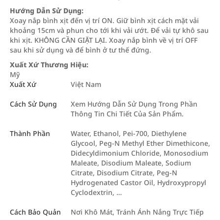
Hướng Dẫn Sử Dụng:
Xoay nắp bình xịt đến vị trí ON. Giữ bình xịt cách mặt vải
khoảng 15cm và phun cho tới khi vải ướt. Để vải tự khô sau
khi xịt. KHÔNG CẦN GIẶT LẠI. Xoay nắp bình về vị trí OFF
sau khi sử dụng và để bình ở tư thế đứng.
Xuất Xứ Thương Hiệu:
Mỹ
Xuất Xứ
Việt Nam
Cách Sử Dụng
Xem Hướng Dẫn Sử Dụng Trong Phần
Thông Tin Chi Tiết Của Sản Phẩm.
Thành Phần
Water, Ethanol, Pei-700, Diethylene
Glycool, Peg-N Methyl Ether Dimethicone,
Didecyldimonium Chloride, Monosodium
Maleate, Disodium Maleate, Sodium
Citrate, Disodium Citrate, Peg-N
Hydrogenated Castor Oil, Hydroxypropyl
Cyclodextrin, …
Cách Bảo Quản
Nơi Khô Mát, Tránh Ánh Nắng Trực Tiếp