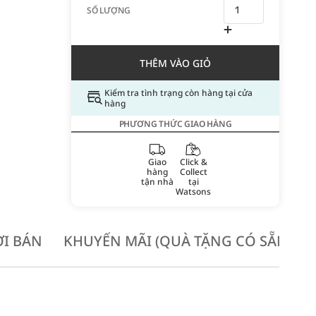
SỐ LƯỢNG
THÊM VÀO GIỎ
Kiểm tra tình trạng còn hàng tại cửa
hàng
PHƯƠNG THỨC GIAO HÀNG
Giao
Click &
hàng
Collect
tận nhà
tại
Watsons
I BÁN
KHUYẾN MÃI (QUÀ TẶNG CÓ SẴN KH