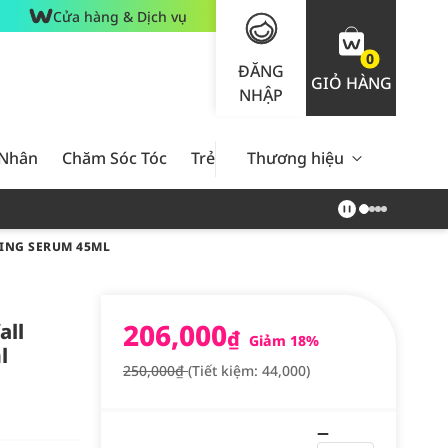
Cửa hàng & Dịch vụ
0
ĐĂNG
GIỎ HÀNG
NHẬP
 Nhân
Chăm Sóc Tóc
Trẻ Em
Thương hiệu
Nam Giới
Chăm Sóc 
ING SERUM 45ML
206,000
all
₫
Giảm 18%
l
250,000₫
(Tiết kiệm: 44,000)