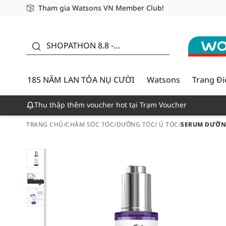
Tham gia Watsons VN Member Club!
Miễn phí giao hàng cho đơn hàng từ 249,000Đ
Giao hàng nhanh 24h - Áp dụng khu vực TP. Hồ Chí M
185 NĂM LAN TỎA NỤ
CƯỜI - GIẢM ĐẾN
SHOPATHON 8.8 -
50%
DEAL ĐỈNH
185 NĂM LAN TỎA NỤ CƯỜI
Watsons
Trang Đ
Thu thập thêm voucher hot tại Trạm Voucher
TRANG CHỦ
/
CHĂM SÓC TÓC
/
DƯỠNG TÓC/ Ủ TÓC
/
SERUM DƯỠNG