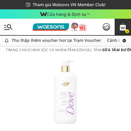
Giao hàng nhanh 24h - Áp dụng khu vực TP. Hồ Chí Minh
Miễn phí giao hàng cho đơn hàng từ 249,000Đ
Tham gia Watsons VN Member Club!
Cửa hàng & Dịch vụ
0
Thu thập thêm voucher hot tại Trạm Voucher
Thu thập thêm voucher hot tại Trạm Voucher
Cảnh báo An
TRANG CHỦ
/
CHĂM SÓC CÁ NHÂN
/
TẮM
/
SỮA/GEL TẮM
/
SỮA TẮM DƯỠN