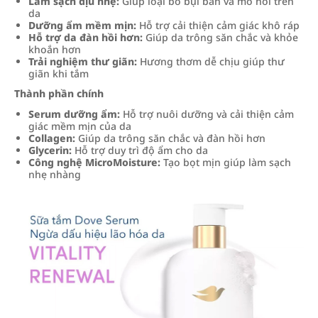
Làm sạch dịu nhẹ:
Giúp loại bỏ bụi bẩn và mồ hôi trên
da
Dưỡng ẩm mềm mịn:
Hỗ trợ cải thiện cảm giác khô ráp
Hỗ trợ da đàn hồi hơn:
Giúp da trông săn chắc và khỏe
khoắn hơn
Trải nghiệm thư giãn:
Hương thơm dễ chịu giúp thư
giãn khi tắm
Thành phần chính
Serum dưỡng ẩm:
Hỗ trợ nuôi dưỡng và cải thiện cảm
giác mềm mịn của da
Collagen:
Giúp da trông săn chắc và đàn hồi hơn
Glycerin:
Hỗ trợ duy trì độ ẩm cho da
Công nghệ MicroMoisture:
Tạo bọt mịn giúp làm sạch
nhẹ nhàng