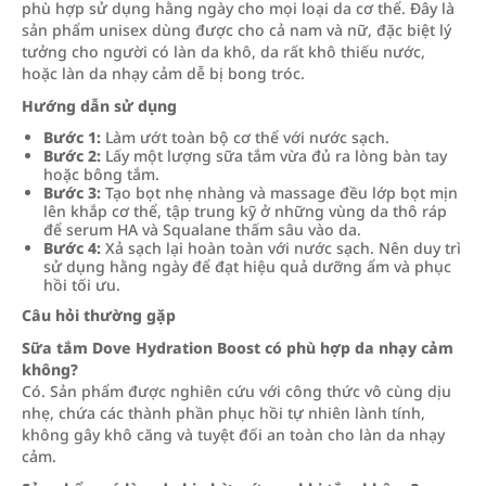
phù hợp sử dụng hằng ngày cho mọi loại da cơ thể. Đây là
sản phẩm unisex dùng được cho cả nam và nữ, đặc biệt lý
tưởng cho người có làn da khô, da rất khô thiếu nước,
hoặc làn da nhạy cảm dễ bị bong tróc.
Hướng dẫn sử dụng
Bước 1:
Làm ướt toàn bộ cơ thể với nước sạch.
Bước 2:
Lấy một lượng sữa tắm vừa đủ ra lòng bàn tay
hoặc bông tắm.
Bước 3:
Tạo bọt nhẹ nhàng và massage đều lớp bọt mịn
lên khắp cơ thể, tập trung kỹ ở những vùng da thô ráp
để serum HA và Squalane thấm sâu vào da.
Bước 4:
Xả sạch lại hoàn toàn với nước sạch. Nên duy trì
sử dụng hằng ngày để đạt hiệu quả dưỡng ẩm và phục
hồi tối ưu.
Câu hỏi thường gặp
Sữa tắm Dove Hydration Boost có phù hợp da nhạy cảm
không?
Có. Sản phẩm được nghiên cứu với công thức vô cùng dịu
nhẹ, chứa các thành phần phục hồi tự nhiên lành tính,
không gây khô căng và tuyệt đối an toàn cho làn da nhạy
cảm.