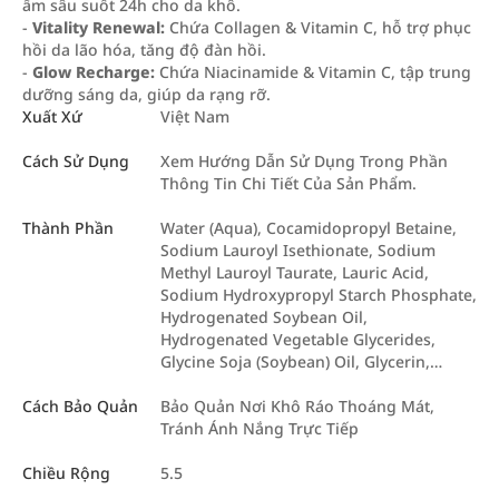
ẩm sâu suốt 24h cho da khô.
-
Vitality Renewal:
Chứa Collagen & Vitamin C, hỗ trợ phục
hồi da lão hóa, tăng độ đàn hồi.
-
Glow Recharge:
Chứa Niacinamide & Vitamin C, tập trung
dưỡng sáng da, giúp da rạng rỡ.
Xuất Xứ
Việt Nam
Cách Sử Dụng
Xem Hướng Dẫn Sử Dụng Trong Phần
Thông Tin Chi Tiết Của Sản Phẩm.
Thành Phần
Water (Aqua), Cocamidopropyl Betaine,
Sodium Lauroyl Isethionate, Sodium
Methyl Lauroyl Taurate, Lauric Acid,
Sodium Hydroxypropyl Starch Phosphate,
Hydrogenated Soybean Oil,
Hydrogenated Vegetable Glycerides,
Glycine Soja (Soybean) Oil, Glycerin,…
Cách Bảo Quản
Bảo Quản Nơi Khô Ráo Thoáng Mát,
Tránh Ánh Nắng Trực Tiếp
Chiều Rộng
5.5