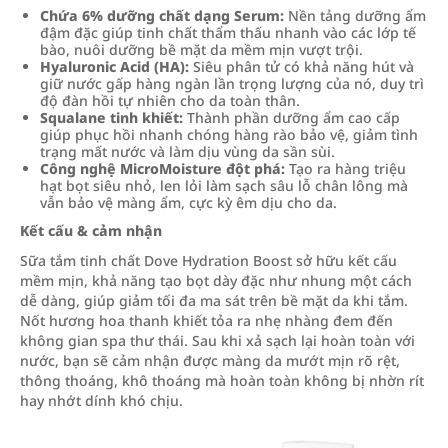
Chứa 6% dưỡng chất dạng Serum:
Nền tảng dưỡng ẩm
đậm đặc giúp tinh chất thẩm thấu nhanh vào các lớp tế
bào, nuôi dưỡng bề mặt da mềm mịn vượt trội.
Hyaluronic Acid (HA):
Siêu phân tử có khả năng hút và
giữ nước gấp hàng ngàn lần trọng lượng của nó, duy trì
độ đàn hồi tự nhiên cho da toàn thân.
Squalane tinh khiết:
Thành phần dưỡng ẩm cao cấp
giúp phục hồi nhanh chóng hàng rào bảo vệ, giảm tình
trạng mất nước và làm dịu vùng da sần sùi.
Công nghệ MicroMoisture đột phá:
Tạo ra hàng triệu
hạt bọt siêu nhỏ, len lỏi làm sạch sâu lỗ chân lông mà
vẫn bảo vệ màng ẩm, cực kỳ êm dịu cho da.
Kết cấu & cảm nhận
Sữa tắm tinh chất Dove Hydration Boost sở hữu kết cấu
mềm mịn, khả năng tạo bọt dày đặc như nhung một cách
dễ dàng, giúp giảm tối đa ma sát trên bề mặt da khi tắm.
Nốt hương hoa thanh khiết tỏa ra nhẹ nhàng đem đến
không gian spa thư thái. Sau khi xả sạch lại hoàn toàn với
nước, bạn sẽ cảm nhận được màng da mướt mịn rõ rệt,
thông thoáng, khô thoáng mà hoàn toàn không bị nhờn rít
hay nhớt dính khó chịu.