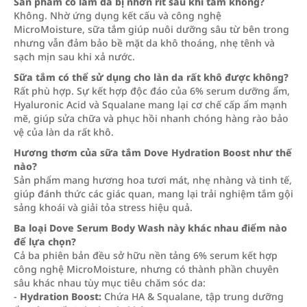
Sản phẩm có làm da bị nhờn rít sau khi tắm không?
Không. Nhờ ứng dụng kết cấu và công nghệ
MicroMoisture, sữa tắm giúp nuôi dưỡng sâu từ bên trong
nhưng vẫn đảm bảo bề mặt da khô thoáng, nhẹ tênh và
sạch mịn sau khi xả nước.
Sữa tắm có thể sử dụng cho làn da rất khô được không?
Rất phù hợp. Sự kết hợp độc đáo của 6% serum dưỡng ẩm,
Hyaluronic Acid và Squalane mang lại cơ chế cấp ẩm mạnh
mẽ, giúp sửa chữa và phục hồi nhanh chóng hàng rào bảo
vệ của làn da rất khô.
Hương thơm của sữa tắm Dove Hydration Boost như thế
nào?
Sản phẩm mang hương hoa tươi mát, nhẹ nhàng và tinh tế,
giúp đánh thức các giác quan, mang lại trải nghiệm tắm gội
sảng khoái và giải tỏa stress hiệu quả.
Ba loại Dove Serum Body Wash này khác nhau điểm nào
để lựa chọn?
Cả ba phiên bản đều sở hữu nền tảng 6% serum kết hợp
công nghệ MicroMoisture, nhưng có thành phần chuyên
sâu khác nhau tùy mục tiêu chăm sóc da:
-
Hydration Boost:
Chứa HA & Squalane, tập trung dưỡng