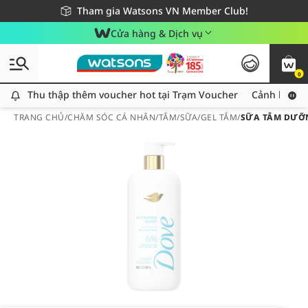
Giao hàng nhanh 24h - Áp dụng khu vực TP. Hồ Chí Minh
Miễn phí giao hàng cho đơn hàng từ 249,000Đ
Tham gia Watsons VN Member Club!
Cửa hàng & Dịch vụ
0
Thu thập thêm voucher hot tại Trạm Voucher
Thu thập thêm voucher hot tại Trạm Voucher
Cảnh báo An
TRANG CHỦ
/
CHĂM SÓC CÁ NHÂN
/
TẮM
/
SỮA/GEL TẮM
/
SỮA TẮM DƯỠ