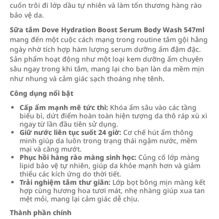
cuốn trôi đi lớp dầu tự nhiên và làm tổn thương hàng rào
bảo vệ da.
Sữa tắm Dove Hydration Boost Serum Body Wash 547ml
mang đến một cuộc cách mạng trong routine tắm gội hằng
ngày nhờ tích hợp hàm lượng serum dưỡng ẩm đậm đặc.
Sản phẩm hoạt động như một loại kem dưỡng ẩm chuyên
sâu ngay trong khi tắm, mang lại cho bạn làn da mềm mịn
như nhung và cảm giác sạch thoáng nhẹ tênh.
Công dụng nổi bật
Cấp ẩm mạnh mẽ tức thì:
Khóa ẩm sâu vào các tầng
biểu bì, dứt điểm hoàn toàn hiện tượng da thô ráp xù xì
ngay từ lần đầu tiên sử dụng.
Giữ nước liên tục suốt 24 giờ:
Cơ chế hút ẩm thông
minh giúp da luôn trong trạng thái ngậm nước, mềm
mại và căng mướt.
Phục hồi hàng rào màng sinh học:
Củng cố lớp màng
lipid bảo vệ tự nhiên, giúp da khỏe mạnh hơn và giảm
thiểu các kích ứng do thời tiết.
Trải nghiệm tắm thư giãn:
Lớp bọt bông mịn màng kết
hợp cùng hương hoa tươi mát, nhẹ nhàng giúp xua tan
mệt mỏi, mang lại cảm giác dễ chịu.
Thành phần chính