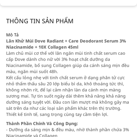
THÔNG TIN SẢN PHẨM
Mô Tả
Lăn Khử Mùi Dove Radiant + Care Deodorant Serum 3%
Niacinamide + 10X Collagen 45ml
Làm chủ mùi cơ thể với lăn ngăn mùi tinh chất serum cao
cấp Dove dành cho nữ vời 3% hoạt chất dưỡng da
Niacinamide, bổ sung Collagen giúp da cánh sáng mịn đều
màu, ngăn mùi suốt 48h.
Kết cấu lỏng nhẹ với tinh chất serum ở dạng phân tử cực
nhỏ thẩm thấu sâu 20 lớp biểu bì da, khô thoáng tức thì,
không nhờn rít, để lại cảm nhận làn da cánh mịn màng
sương mai. Tự tin suốt ngày dài thêm khả năng khả năng
dưỡng sáng tuyệt vời. Đầu con lăn mượt mà không gây ma
sát trên da như các loại sản phẩm khác trên thị trường.
Thiết kế tinh tế, sang trọng cùng tay cầm tiện lợi.
Thành Phần Chính Và Công Dụng:
- Dưỡng da sáng mịn & đều màu, nhờ thành phần chứa 3%
Niacinamide và Collagen