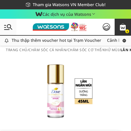
Giao hàng nhanh 24h - Áp dụng khu vực TP. Hồ Chí Minh
Miễn phí giao hàng cho đơn hàng từ 249,000Đ
Tham gia Watsons VN Member Club!
Các dịch vụ của Watsons
0
Thu thập thêm voucher hot tại Trạm Voucher
Thu thập thêm voucher hot tại Trạm Voucher
Cảnh báo An
TRANG CHỦ
/
CHĂM SÓC CÁ NHÂN
/
CHĂM SÓC CƠ THỂ
/
KHỬ MÙI
/
LĂN 