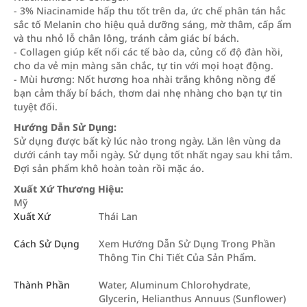
- 3% Niacinamide hấp thu tốt trên da, ức chế phân tán hắc
sắc tố Melanin cho hiệu quả dưỡng sáng, mờ thâm, cấp ẩm
và thu nhỏ lỗ chân lông, tránh cảm giác bí bách.
- Collagen giúp kết nối các tế bào da, củng cố độ đàn hồi,
cho da vẻ mịn màng săn chắc, tự tin với mọi hoạt động.
- Mùi hương: Nốt hương hoa nhài trắng không nồng để
bạn cảm thấy bí bách, thơm dai nhẹ nhàng cho bạn tự tin
tuyệt đối.
Hướng Dẫn Sử Dụng:
Sử dụng được bất kỳ lúc nào trong ngày. Lăn lên vùng da
dưới cánh tay mỗi ngày. Sử dụng tốt nhất ngay sau khi tắm.
Đợi sản phẩm khô hoàn toàn rồi mặc áo.
Xuất Xứ Thương Hiệu:
Mỹ
Xuất Xứ
Thái Lan
Cách Sử Dụng
Xem Hướng Dẫn Sử Dụng Trong Phần
Thông Tin Chi Tiết Của Sản Phẩm.
Thành Phần
Water, Aluminum Chlorohydrate,
Glycerin, Helianthus Annuus (Sunflower)