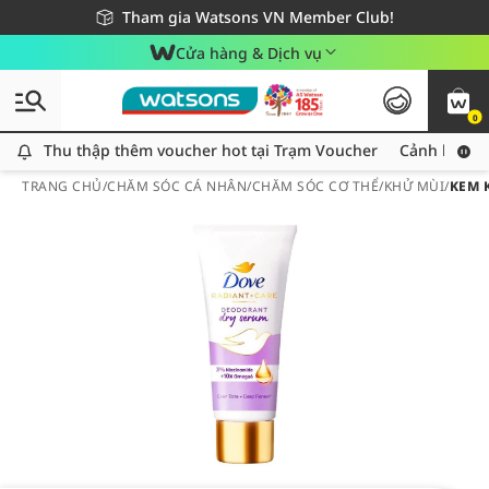
Giao hàng nhanh 24h - Áp dụng khu vực TP. Hồ Chí Minh
Miễn phí giao hàng cho đơn hàng từ 249,000Đ
Tham gia Watsons VN Member Club!
Cửa hàng & Dịch vụ
0
Thu thập thêm voucher hot tại Trạm Voucher
Thu thập thêm voucher hot tại Trạm Voucher
Cảnh báo An
TRANG CHỦ
/
CHĂM SÓC CÁ NHÂN
/
CHĂM SÓC CƠ THỂ
/
KHỬ MÙI
/
KEM 