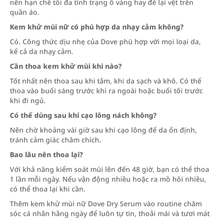
nên hạn chế tối đa tình trạng ố vàng hay để lại vệt trên
quần áo.
Kem khử mùi nữ có phù hợp da nhạy cảm không?
Có. Công thức dịu nhẹ của Dove phù hợp với mọi loại da,
kể cả da nhạy cảm.
Cần thoa kem khử mùi khi nào?
Tốt nhất nên thoa sau khi tắm, khi da sạch và khô. Có thể
thoa vào buổi sáng trước khi ra ngoài hoặc buổi tối trước
khi đi ngủ.
Có thể dùng sau khi cạo lông nách không?
Nên chờ khoảng vài giờ sau khi cạo lông để da ổn định,
tránh cảm giác châm chích.
Bao lâu nên thoa lại?
Với khả năng kiểm soát mùi lên đến 48 giờ, bạn có thể thoa
1 lần mỗi ngày. Nếu vận động nhiều hoặc ra mồ hôi nhiều,
có thể thoa lại khi cần.
Thêm kem khử mùi nữ Dove Dry Serum vào routine chăm
sóc cá nhân hằng ngày để luôn tự tin, thoải mái và tươi mát