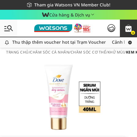
Giao hàng nhanh 24h - Áp dụng khu vực TP. Hồ Chí Minh
Miễn phí giao hàng cho đơn hàng từ 249,000Đ
Tham gia Watsons VN Member Club!
Cửa hàng & Dịch vụ
0
Thu thập thêm voucher hot tại Trạm Voucher
Thu thập thêm voucher hot tại Trạm Voucher
Cảnh báo An
TRANG CHỦ
/
CHĂM SÓC CÁ NHÂN
/
CHĂM SÓC CƠ THỂ
/
KHỬ MÙI
/
KEM 