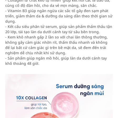
- Collagen là 'chất keo tự nhiên' giúp kết nối các tế bào da,
củng cố độ đàn hồi, cho da vẻ mịn màng, săn chắc.
- Vitamin B3 giúp ngăn ngừa các sắc tố gây đen sạm phát
triển, giảm thâm da & dưỡng da sáng dần theo thời gian sử
dụng.
- Kết cấu siêu phân tử serum, giúp sản phẩm thẩm thấu tận
20 lớp, tái tạo làn da dưới cánh tay từ sâu bên trong.
- Kem khô nhanh gấp 2 lần so với chai lăn thông thường,
không gây cảm giác nhờn rít, thẩm thấu nhanh và không
để lại bất cứ cảm giác gì trên bề mặt da, sẽ đem đến trải
nghiệm dễ chịu nhất khi sử dụng.
- Sản phẩm giúp ngăn mồ hôi, giúp làn da dưới cánh tay
khô thoáng 48 giờ.