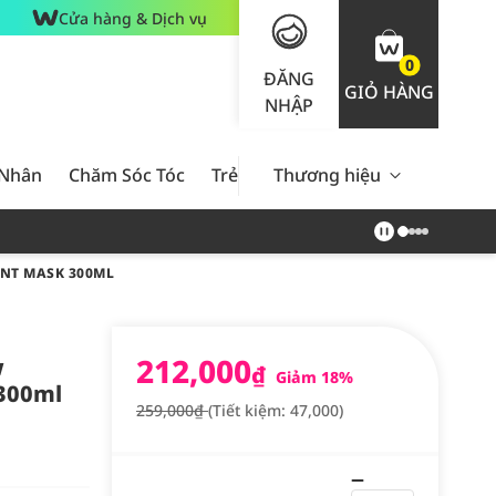
Cửa hàng & Dịch vụ
0
ĐĂNG
GIỎ HÀNG
NHẬP
 Nhân
Chăm Sóc Tóc
Trẻ Em
Thương hiệu
Nam Giới
Chăm Sóc 
ENT MASK 300ML
212,000
w
₫
Giảm 18%
300ml
259,000₫
(Tiết kiệm: 47,000)