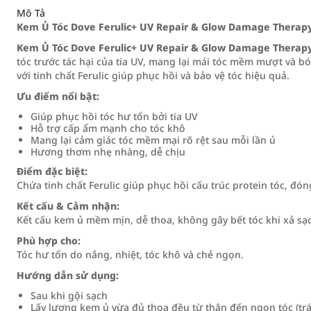
Mô Tả
Kem Ủ Tóc Dove Ferulic+ UV Repair & Glow Damage Thera
Kem Ủ Tóc Dove Ferulic+ UV Repair & Glow Damage Thera
tóc trước tác hại của tia UV, mang lại mái tóc mềm mượt và b
với tinh chất Ferulic giúp phục hồi và bảo vệ tóc hiệu quả.
Ưu điểm nổi bật:
Giúp phục hồi tóc hư tổn bởi tia UV
Hỗ trợ cấp ẩm mạnh cho tóc khô
Mang lại cảm giác tóc mềm mại rõ rệt sau mỗi lần ủ
Hương thơm nhẹ nhàng, dễ chịu
Điểm đặc biệt:
Chứa tinh chất Ferulic giúp phục hồi cấu trúc protein tóc, đóng
Kết cấu & Cảm nhận:
Kết cấu kem ủ mềm mịn, dễ thoa, không gây bết tóc khi xả sạ
Phù hợp cho:
Tóc hư tổn do nắng, nhiệt, tóc khô và chẻ ngọn.
Hướng dẫn sử dụng:
Sau khi gội sạch
Lấy lượng kem ủ vừa đủ thoa đều từ thân đến ngọn tóc (tr