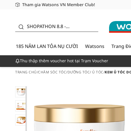
Tham gia Watsons VN Member Club!
Miễn phí giao hàng cho đơn hàng từ 249,000Đ
Giao hàng nhanh 24h - Áp dụng khu vực TP. Hồ Chí M
185 NĂM LAN TỎA NỤ
CƯỜI - GIẢM ĐẾN
SHOPATHON 8.8 -
50%
DEAL ĐỈNH
185 NĂM LAN TỎA NỤ CƯỜI
Watsons
Trang Đ
Thu thập thêm voucher hot tại Trạm Voucher
TRANG CHỦ
/
CHĂM SÓC TÓC
/
DƯỠNG TÓC/ Ủ TÓC
/
KEM Ủ TÓC D