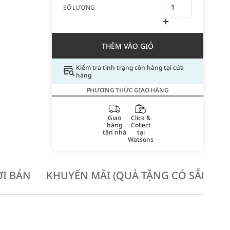
SỐ LƯỢNG
THÊM VÀO GIỎ
Kiểm tra tình trạng còn hàng tại cửa
hàng
PHƯƠNG THỨC GIAO HÀNG
Giao
Click &
hàng
Collect
tận nhà
tại
Watsons
I BÁN
KHUYẾN MÃI (QUÀ TẶNG CÓ SẴN KH