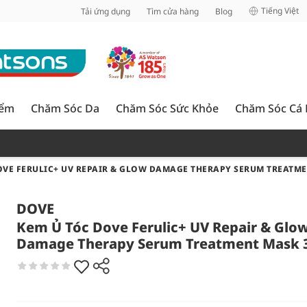
inh
Tiếng Việt
Tải ứng dụng
Tìm cửa hàng
Blog
iểm
Chăm Sóc Da
Chăm Sóc Sức Khỏe
Chăm Sóc Cá
OVE FERULIC+ UV REPAIR & GLOW DAMAGE THERAPY SERUM TREATM
DOVE
Kem Ủ Tóc Dove Ferulic+ UV Repair & Glo
Damage Therapy Serum Treatment Mask 