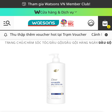
Giao hàng nhanh 24h - Áp dụng khu vực TP. Hồ Chí Minh
Miễn phí giao hàng cho đơn hàng từ 249,000Đ
Tham gia Watsons VN Member Club!
Cửa hàng & Dịch vụ
0
Thu thập thêm voucher hot tại Trạm Voucher
Thu thập thêm voucher hot tại Trạm Voucher
Cảnh báo An
TRANG CHỦ
/
CHĂM SÓC TÓC
/
DẦU GỘI
/
DẦU GỘI HÀNG NGÀY
/
DẦU GỘ