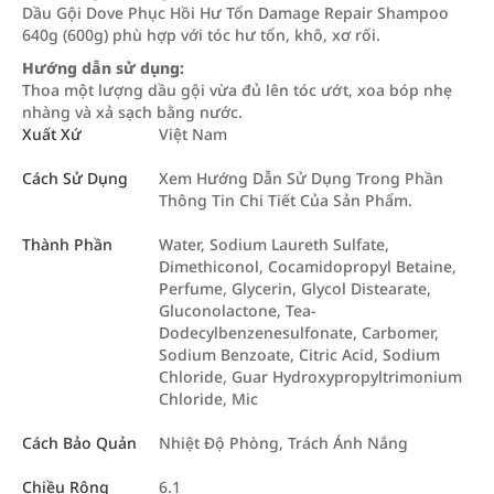
Dầu Gội Dove Phục Hồi Hư Tổn Damage Repair Shampoo
640g (600g) phù hợp với tóc hư tổn, khô, xơ rối.
Hướng dẫn
sử dụng:
Thoa một lượng dầu gội vừa đủ lên tóc ướt, xoa bóp nhẹ
nhàng và xả sạch bằng nước.
Xuất Xứ
Việt Nam
Cách Sử Dụng
Xem Hướng Dẫn Sử Dụng Trong Phần
Thông Tin Chi Tiết Của Sản Phẩm.
Thành Phần
Water, Sodium Laureth Sulfate,
Dimethiconol, Cocamidopropyl Betaine,
Perfume, Glycerin, Glycol Distearate,
Gluconolactone, Tea-
Dodecylbenzenesulfonate, Carbomer,
Sodium Benzoate, Citric Acid, Sodium
Chloride, Guar Hydroxypropyltrimonium
Chloride, Mic
Cách Bảo Quản
Nhiệt Độ Phòng, Trách Ánh Nắng
Chiều Rộng
6.1