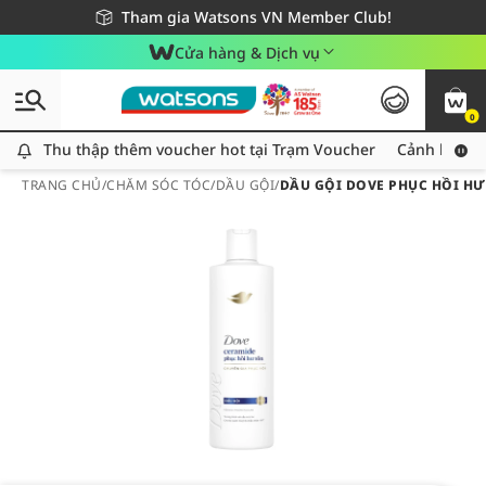
Giao hàng nhanh 24h - Áp dụng khu vực TP. Hồ Chí Minh
Miễn phí giao hàng cho đơn hàng từ 249,000Đ
Tham gia Watsons VN Member Club!
Cửa hàng & Dịch vụ
0
Thu thập thêm voucher hot tại Trạm Voucher
Thu thập thêm voucher hot tại Trạm Voucher
Cảnh báo An
TRANG CHỦ
/
CHĂM SÓC TÓC
/
DẦU GỘI
/
DẦU GỘI DOVE PHỤC HỒI HƯ