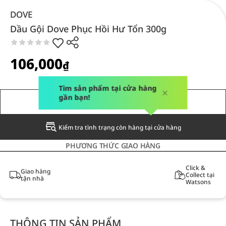
DOVE
Dầu Gội Dove Phục Hồi Hư Tổn 300g
106,000
₫
Tìm sản phẩm tại cửa hàng
gần bạn!
THÔNG BÁO CHO TÔI
Kiểm tra tình trạng còn hàng tại cửa hàng
PHƯƠNG THỨC GIAO HÀNG
Click &
Giao hàng
Collect tại
tận nhà
Watsons
THÔNG TIN SẢN PHẨM