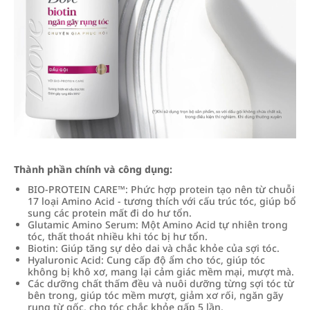
Thành phần chính và công dụng:
BIO-PROTEIN CARE™: Phức hợp protein tạo nên từ chuỗi
17 loại Amino Acid - tương thích với cấu trúc tóc, giúp bổ
sung các protein mất đi do hư tổn.
Glutamic Amino Serum: Một Amino Acid tự nhiên trong
tóc, thất thoát nhiều khi tóc bị hư tổn.
Biotin: Giúp tăng sự dẻo dai và chắc khỏe của sợi tóc.
Hyaluronic Acid: Cung cấp độ ẩm cho tóc, giúp tóc
không bị khô xơ, mang lại cảm giác mềm mại, mượt mà.
Các dưỡng chất thấm đều và nuôi dưỡng từng sợi tóc từ
bên trong, giúp tóc mềm mượt, giảm xơ rối, ngăn gãy
rụng từ gốc, cho tóc chắc khỏe gấp 5 lần.