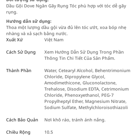
Dầu Gội Dove Ngăn Gãy Rụng Tóc phù hợp với tóc dễ gãy
rụng.
Hướng dẫn
sử dụng:
Thoa một lượng dầu gội vừa đủ lên tóc ướt, xoa bóp nhẹ
nhàng và xả sạch bằng nước.
Xuất Xứ
Việt Nam
Cách Sử Dụng
Xem Hướng Dẫn Sử Dụng Trong Phần
Thông Tin Chi Tiết Của Sản Phẩm.
Thành Phần
Water, Cetearyl Alcohol, Behentrimonium
Chloride, Dipropylene Glycol,
Amodimethicone, Gluconolactone,
Trehalose, Disodium EDTA, Cetrimonium
Chloride, Phenoxyethanol, PEG-7
Propylheptyl Ether, Magnesium Nitrate,
Sodium Sulfate, Methylchloroisothiazoli
Cách Bảo Quản
Nơi khô ráo, tránh ánh nắng.
Chiều Rộng
10.5