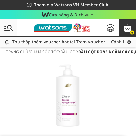
Giao hàng nhanh 24h - Áp dụng khu vực TP. Hồ Chí Minh
Miễn phí giao hàng cho đơn hàng từ 249,000Đ
Tham gia Watsons VN Member Club!
Cửa hàng & Dịch vụ
0
Thu thập thêm voucher hot tại Trạm Voucher
Thu thập thêm voucher hot tại Trạm Voucher
Cảnh báo An
TRANG CHỦ
/
CHĂM SÓC TÓC
/
DẦU GỘI
/
DẦU GỘI DOVE NGĂN GÃY RỤ