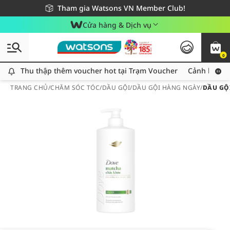
Giao hàng nhanh 24h - Áp dụng khu vực TP. Hồ Chí Minh
Miễn phí giao hàng cho đơn hàng từ 249,000Đ
Tham gia Watsons VN Member Club!
Cửa hàng & Dịch vụ
0
Thu thập thêm voucher hot tại Trạm Voucher
Thu thập thêm voucher hot tại Trạm Voucher
Cảnh báo An
TRANG CHỦ
/
CHĂM SÓC TÓC
/
DẦU GỘI
/
DẦU GỘI HÀNG NGÀY
/
DẦU GỘ