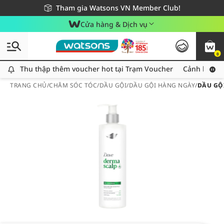
Giao hàng nhanh 24h - Áp dụng khu vực TP. Hồ Chí Minh
Miễn phí giao hàng cho đơn hàng từ 249,000Đ
Tham gia Watsons VN Member Club!
Cửa hàng & Dịch vụ
0
Thu thập thêm voucher hot tại Trạm Voucher
Thu thập thêm voucher hot tại Trạm Voucher
Cảnh báo An
TRANG CHỦ
/
CHĂM SÓC TÓC
/
DẦU GỘI
/
DẦU GỘI HÀNG NGÀY
/
DẦU GỘ