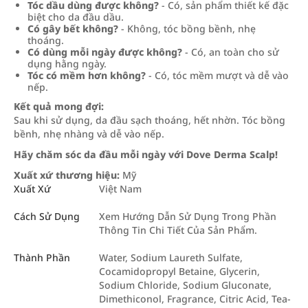
Tóc dầu dùng được không?
- Có, sản phẩm thiết kế đặc
biệt cho da đầu dầu.
Có gây bết không?
- Không, tóc bồng bềnh, nhẹ
thoáng.
Có dùng mỗi ngày được không?
- Có, an toàn cho sử
dụng hằng ngày.
Tóc có mềm hơn không?
- Có, tóc mềm mượt và dễ vào
nếp.
Kết quả mong đợi:
Sau khi sử dụng, da đầu sạch thoáng, hết nhờn. Tóc bồng
bềnh, nhẹ nhàng và dễ vào nếp.
Hãy chăm sóc da đầu mỗi ngày với Dove Derma Scalp!
Xuất xứ thương hiệu:
Mỹ
Xuất Xứ
Việt Nam
Cách Sử Dụng
Xem Hướng Dẫn Sử Dụng Trong Phần
Thông Tin Chi Tiết Của Sản Phẩm.
Thành Phần
Water, Sodium Laureth Sulfate,
Cocamidopropyl Betaine, Glycerin,
Sodium Chloride, Sodium Gluconate,
Dimethiconol, Fragrance, Citric Acid, Tea-