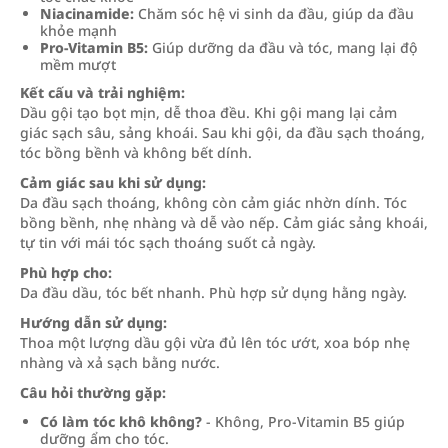
Niacinamide:
Chăm sóc hệ vi sinh da đầu, giúp da đầu
khỏe mạnh
Pro-Vitamin B5:
Giúp dưỡng da đầu và tóc, mang lại độ
mềm mượt
Kết cấu và trải nghiệm:
Dầu gội tạo bọt mịn, dễ thoa đều. Khi gội mang lại cảm
giác sạch sâu, sảng khoái. Sau khi gội, da đầu sạch thoáng,
tóc bồng bềnh và không bết dính.
Cảm giác sau khi sử dụng:
Da đầu sạch thoáng, không còn cảm giác nhờn dính. Tóc
bồng bềnh, nhẹ nhàng và dễ vào nếp. Cảm giác sảng khoái,
tự tin với mái tóc sạch thoáng suốt cả ngày.
Phù hợp cho:
Da đầu dầu, tóc bết nhanh. Phù hợp sử dụng hằng ngày.
Hướng dẫn sử dụng:
Thoa một lượng dầu gội vừa đủ lên tóc ướt, xoa bóp nhẹ
nhàng và xả sạch bằng nước.
Câu hỏi thường gặp:
Có làm tóc khô không?
- Không, Pro-Vitamin B5 giúp
dưỡng ẩm cho tóc.