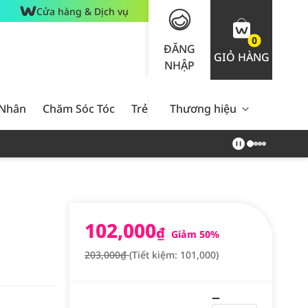
Cửa hàng & Dịch vụ
0
ĐĂNG
GIỎ HÀNG
NHẬP
 Nhân
Chăm Sóc Tóc
Trẻ Em
Thương hiệu
Nam Giới
Chăm Sóc 
102,000
₫
Giảm 50%
203,000₫
(Tiết kiệm: 101,000)