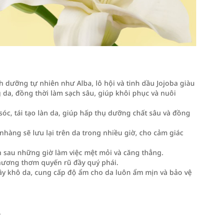
nh dưỡng tự nhiên như Alba, lô hội và tinh dầu Jojoba giàu
 da, đồng thời làm sạch sâu, giúp khôi phục và nuôi
óc, tái tạo làn da, giúp hấp thụ dưỡng chất sâu và đồng
nhàng sẽ lưu lại trên da trong nhiều giờ, cho cảm giác
 sau những giờ làm việc mệt mỏi và căng thẳng.
i hương thơm quyến rũ đầy quý phái.
y khô da, cung cấp độ ẩm cho da luôn ẩm mịn và bảo vệ
.