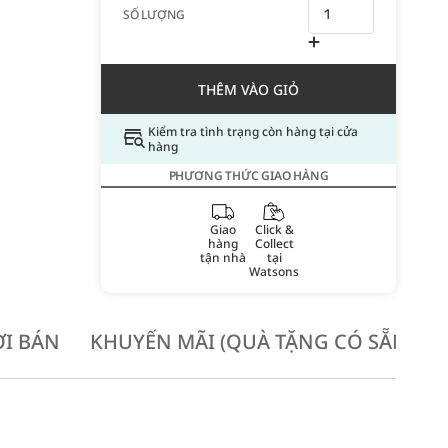
SỐ LƯỢNG
THÊM VÀO GIỎ
Kiểm tra tình trạng còn hàng tại cửa
hàng
PHƯƠNG THỨC GIAO HÀNG
Giao
Click &
hàng
Collect
tận nhà
tại
Watsons
I BÁN
KHUYẾN MÃI (QUÀ TẶNG CÓ SẴN KH