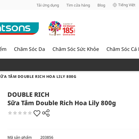
inh
Tiếng Việt
Tải ứng dụng
Tìm cửa hàng
Blog
iểm
Chăm Sóc Da
Chăm Sóc Sức Khỏe
Chăm Sóc Cá
SỮA TẮM DOUBLE RICH HOA LILY 800G
DOUBLE RICH
Sữa Tắm Double Rich Hoa Lily 800g
Mã sản phẩm
203856