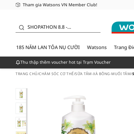
Tham gia Watsons VN Member Club!
Miễn phí giao hàng cho đơn hàng từ 249,000Đ
Giao hàng nhanh 24h - Áp dụng khu vực TP. Hồ Chí M
185 NĂM LAN TỎA NỤ
CƯỜI - GIẢM ĐẾN
SHOPATHON 8.8 -
50%
DEAL ĐỈNH
185 NĂM LAN TỎA NỤ CƯỜI
Watsons
Trang Đ
Thu thập thêm voucher hot tại Trạm Voucher
TRANG CHỦ
/
CHĂM SÓC CƠ THỂ
/
SỮA TẮM-XÀ BÔNG-MUỐI TẮM
/