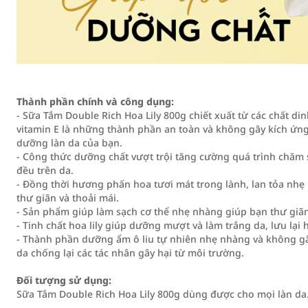
Thành phần chính và công dụng:
- Sữa Tắm Double Rich Hoa Lily 800g chiết xuất từ các chất di
vitamin E là những thành phần an toàn và không gây kích ứng
dưỡng làn da của bạn.
- Công thức dưỡng chất vượt trội tăng cường quá trình chăm s
đều trên da.
- Đồng thời hương phấn hoa tươi mát trong lành, lan tỏa nhẹ 
thư giãn và thoải mái.
- Sản phẩm giúp làm sạch cơ thể nhẹ nhàng giúp bạn thư giãn
- Tinh chất hoa lily giúp dưỡng mượt và làm trắng da, lưu lạ
- Thành phần dưỡng ẩm ô liu tự nhiên nhẹ nhàng và không gâ
da chống lại các tác nhân gây hại từ môi trường.
Đối tượng sử dụng:
Sữa Tắm Double Rich Hoa Lily 800g dùng được cho mọi làn da