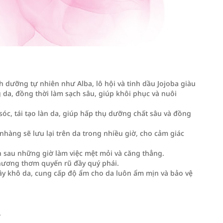
nh dưỡng tự nhiên như Alba, lô hội và tinh dầu Jojoba giàu
 da, đồng thời làm sạch sâu, giúp khôi phục và nuôi
óc, tái tạo làn da, giúp hấp thụ dưỡng chất sâu và đồng
nhàng sẽ lưu lại trên da trong nhiều giờ, cho cảm giác
 sau những giờ làm việc mệt mỏi và căng thẳng.
i hương thơm quyến rũ đầy quý phái.
y khô da, cung cấp độ ẩm cho da luôn ẩm mịn và bảo vệ
.