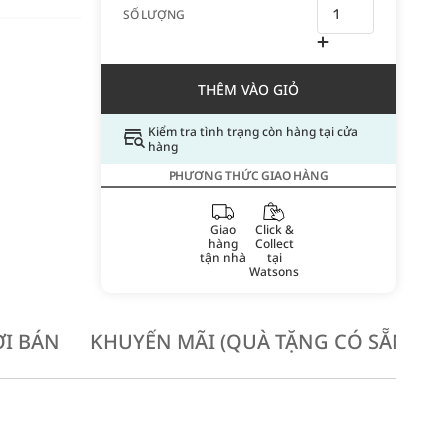
SỐ LƯỢNG
THÊM VÀO GIỎ
Kiểm tra tình trạng còn hàng tại cửa
hàng
PHƯƠNG THỨC GIAO HÀNG
Giao
Click &
hàng
Collect
tận nhà
tại
Watsons
I BÁN
KHUYẾN MÃI (QUÀ TẶNG CÓ SẴN KH