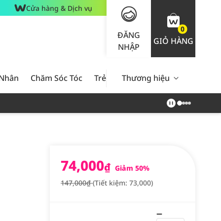
Cửa hàng & Dịch vụ
0
ĐĂNG
GIỎ HÀNG
NHẬP
 Nhân
Chăm Sóc Tóc
Trẻ Em
Thương hiệu
Nam Giới
Chăm Sóc 
74,000
₫
Giảm 50%
147,000₫
(Tiết kiệm: 73,000)