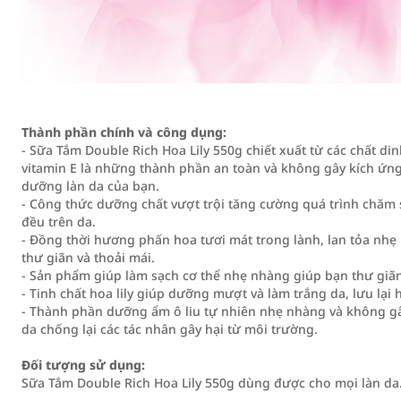
Thành phần chính và công dụng:
- Sữa Tắm Double Rich Hoa Lily 550g chiết xuất từ các chất di
vitamin E là những thành phần an toàn và không gây kích ứng
dưỡng làn da của bạn.
- Công thức dưỡng chất vượt trội tăng cường quá trình chăm s
đều trên da.
- Đồng thời hương phấn hoa tươi mát trong lành, lan tỏa nhẹ 
thư giãn và thoải mái.
- Sản phẩm giúp làm sạch cơ thể nhẹ nhàng giúp bạn thư giãn
- Tinh chất hoa lily giúp dưỡng mượt và làm trắng da, lưu lạ
- Thành phần dưỡng ẩm ô liu tự nhiên nhẹ nhàng và không gâ
da chống lại các tác nhân gây hại từ môi trường.
Đối tượng sử dụng:
Sữa Tắm Double Rich Hoa Lily 550g dùng được cho mọi làn da