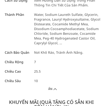
Cách Sử Dụng
Xem Hướng Dẫn Sử Dụng Trong Phần
Thông Tin Chi Tiết Của Sản Phẩm.
Thành Phần
Water, Sodium Laureth Sulfate, Glycerin,
Fragrance, Lauryl Hydroxysultaine, Glycol
Distearate, Cocamide Methyl Mea,
Disodium Cocoamphodiacetate, Sodium
Chloride, Sodium Benzoate, Cocamide
Mea, Peg-40 Hydrogenated Castor Oil,
Caprylyl Glycol, …
Cách Bảo Quản
Nơi Khô Ráo, Tránh Ánh Nắng.
Chiều Rộng
7
Chiều Cao
25.5
Chiều Sâu
10
ẨN
KHUYẾN MÃI (QUÀ TẶNG CÓ SẴN KHI