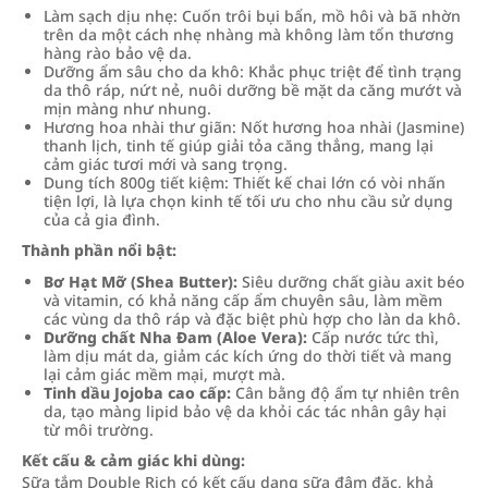
Làm sạch dịu nhẹ: Cuốn trôi bụi bẩn, mồ hôi và bã nhờn
trên da một cách nhẹ nhàng mà không làm tổn thương
hàng rào bảo vệ da.
Dưỡng ẩm sâu cho da khô: Khắc phục triệt để tình trạng
da thô ráp, nứt nẻ, nuôi dưỡng bề mặt da căng mướt và
mịn màng như nhung.
Hương hoa nhài thư giãn: Nốt hương hoa nhài (Jasmine)
thanh lịch, tinh tế giúp giải tỏa căng thẳng, mang lại
cảm giác tươi mới và sang trọng.
Dung tích 800g tiết kiệm: Thiết kế chai lớn có vòi nhấn
tiện lợi, là lựa chọn kinh tế tối ưu cho nhu cầu sử dụng
của cả gia đình.
Thành phần nổi bật:
Bơ Hạt Mỡ (Shea Butter):
Siêu dưỡng chất giàu axit béo
và vitamin, có khả năng cấp ẩm chuyên sâu, làm mềm
các vùng da thô ráp và đặc biệt phù hợp cho làn da khô.
Dưỡng chất Nha Đam (Aloe Vera):
Cấp nước tức thì,
làm dịu mát da, giảm các kích ứng do thời tiết và mang
lại cảm giác mềm mại, mượt mà.
Tinh dầu Jojoba cao cấp:
Cân bằng độ ẩm tự nhiên trên
da, tạo màng lipid bảo vệ da khỏi các tác nhân gây hại
từ môi trường.
Kết cấu & cảm giác khi dùng:
Sữa tắm Double Rich có kết cấu dạng sữa đậm đặc, khả