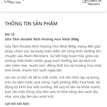
Collect tại
tận nhà
Watsons
THÔNG TIN SẢN PHẨM
Mô Tả
Sữa Tắm Double Rich Hương Hoa Nhài 800g
Sữa Tắm Double Rich Hương Hoa Nhài 800g mang đến giải
pháp chăm sóc da body toàn diện với công thức dưỡng ẩm
chuyên sâu Nutri-Moisture. Sự kết hợp hoàn hảo giữa các
dưỡng chất thiên nhiên giúp nuôi dưỡng làn da khô trở
nên mềm mại, mướt mịn, đồng thời lưu lại hương hoa nhài
tinh khiết, thanh lịch suốt ngày dài.
Làn da cơ thể rất dễ bị mất nước, trở nên khô ráp và bong
tróc do tắm nước quá nóng, ngồi phòng điều hòa hoặc tác
động từ khói bụi môi trường. Để duy trì làn da khỏe mạnh,
bạn cần một dòng sữa tắm vừa có khả năng làm sạch dịu
nhẹ, vừa cấp ẩm sâu vượt trội.
Lợi ích nổi bật: