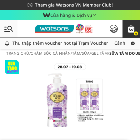
Giao hàng nhanh 24h - Áp dụng khu vực TP. Hồ Chí Minh
Miễn phí giao hàng cho đơn hàng từ 249,000Đ
Tham gia Watsons VN Member Club!
Cửa hàng & Dịch vụ
0
Thu thập thêm voucher hot tại Trạm Voucher
Thu thập thêm voucher hot tại Trạm Voucher
Cảnh báo An
TRANG CHỦ
/
CHĂM SÓC CÁ NHÂN
/
TẮM
/
SỮA/GEL TẮM
/
SỮA TẮM DOUB