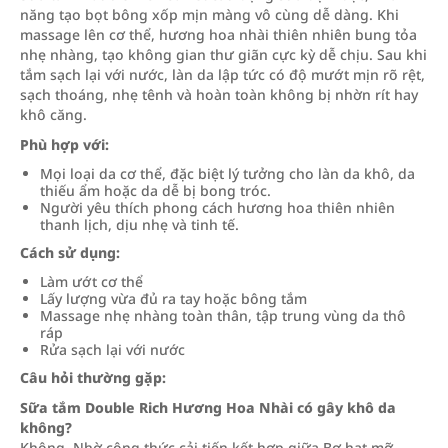
năng tạo bọt bông xốp mịn màng vô cùng dễ dàng. Khi
massage lên cơ thể, hương hoa nhài thiên nhiên bung tỏa
nhẹ nhàng, tạo không gian thư giãn cực kỳ dễ chịu. Sau khi
tắm sạch lại với nước, làn da lập tức có độ mướt mịn rõ rệt,
sạch thoáng, nhẹ tênh và hoàn toàn không bị nhờn rít hay
khô căng.
Phù hợp với:
Mọi loại da cơ thể, đặc biệt lý tưởng cho làn da khô, da
thiếu ẩm hoặc da dễ bị bong tróc.
Người yêu thích phong cách hương hoa thiên nhiên
thanh lịch, dịu nhẹ và tinh tế.
Cách sử dụng:
Làm ướt cơ thể
Lấy lượng vừa đủ ra tay hoặc bông tắm
Massage nhẹ nhàng toàn thân, tập trung vùng da thô
ráp
Rửa sạch lại với nước
Câu hỏi thường gặp:
Sữa tắm Double Rich Hương Hoa Nhài có gây khô da
không?
Không. Nhờ công thức cải tiến kết hợp giữa Bơ hạt mỡ,