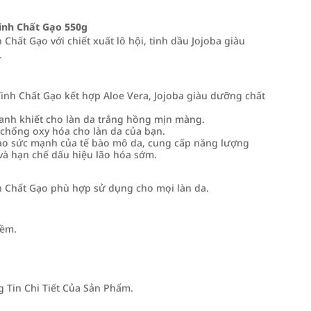
inh Chất Gạo 550g
hất Gạo với chiết xuất lô hội, tinh dầu Jojoba giàu
.
inh Chất Gạo kết hợp Aloe Vera, Jojoba giàu dưỡng chất
anh khiết cho làn da trắng hồng mịn màng.
 chống oxy hóa cho làn da của bạn.
g cao sức mạnh của tế bào mô da, cung cấp năng lượng
à hạn chế dấu hiệu lão hóa sớm.
h Chất Gạo phù hợp sử dụng cho mọi làn da.
mềm.
Tin Chi Tiết Của Sản Phẩm.