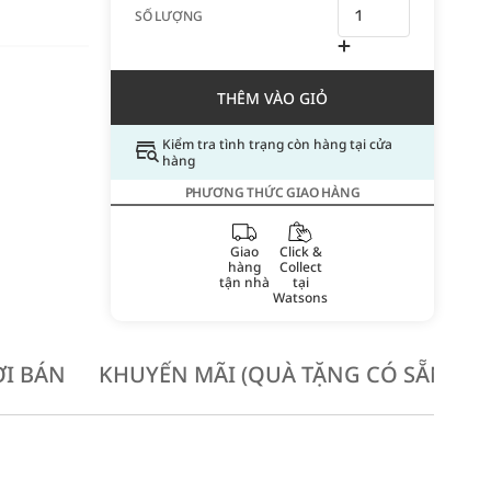
SỐ LƯỢNG
THÊM VÀO GIỎ
Kiểm tra tình trạng còn hàng tại cửa
hàng
PHƯƠNG THỨC GIAO HÀNG
Giao
Click &
hàng
Collect
tận nhà
tại
Watsons
I BÁN
KHUYẾN MÃI (QUÀ TẶNG CÓ SẴN KH