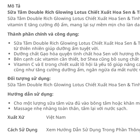
Mô Tả
Sữa Tắm Double Rich Glowing Lotus Chiết Xuất Hoa Sen & T
Sữa Tắm Double Rich Glowing Lotus Chiết Xuất Hoa Sen & Tinh C
vitamin E tăng cường độ ẩm, mang lại sự mềm mịn cho làn da
Thành phần chính và công dụng:
Sữa Tắm Double Rich Glowing Lotus Chiết Xuất Hoa Sen & T
từ thiên nhiên giúp dưỡng ẩm tuyệt vời.
Dưỡng chất Gạo hòa quyện tinh chất hoa Sen với hương th
Bên cạnh các vitamin cần thiết, bơ Shea cũng bồ sung chất
Vitamin C và E trong chiết xuất lô hội là yếu tố giúp nân
cũng như tăng cường dưỡng ẩm, ngăn ngừa da mất nước v
Đối tượng sử dụng:
Sữa Tắm Double Rich Glowing Lotus Chiết Xuất Hoa Sen & Tin
Hướng dẫn sử dụng:
Cho một lượng sữa tắm vừa đủ vào bông tắm hoặc khăn 
Massage nhẹ nhàng toàn thân, tắm lại với nước sạch.
Xuất Xứ
Việt Nam
Cách Sử Dụng
Xem Hướng Dẫn Sử Dụng Trong Phần Thông 