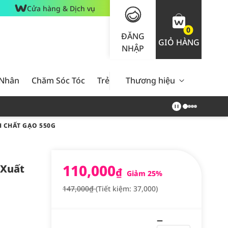
Cửa hàng & Dịch vụ
0
ĐĂNG
GIỎ HÀNG
NHẬP
 Nhân
Chăm Sóc Tóc
Trẻ Em
Thương hiệu
Nam Giới
Chăm Sóc 
H CHẤT GẠO 550G
110,000
 Xuất
₫
Giảm 25%
147,000₫
(Tiết kiệm: 37,000)