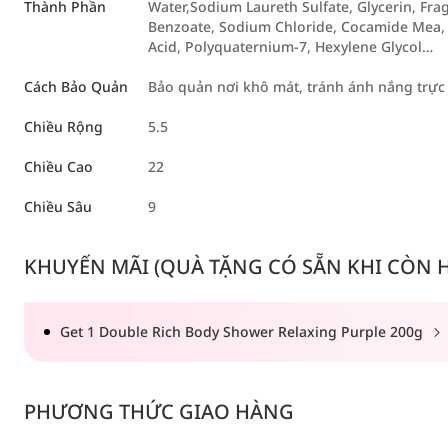
Thành Phần
Water,Sodium Laureth Sulfate, Glycerin, Fra
Benzoate, Sodium Chloride, Cocamide Mea, P
Acid, Polyquaternium-7, Hexylene Glycol…
Cách Bảo Quản
Bảo quản nơi khô mát, tránh ánh nắng trực 
Chiều Rộng
5.5
Chiều Cao
22
Chiều Sâu
9
KHUYẾN MÃI (QUÀ TẶNG CÓ SẴN KHI CÒN HÀ
Get 1 Double Rich Body Shower Relaxing Purple 200g
PHƯƠNG THỨC GIAO HÀNG