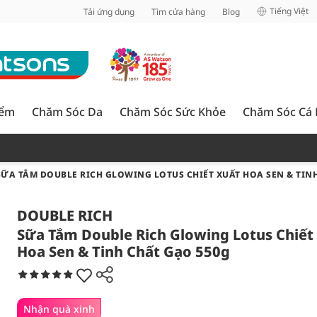
inh
Tiếng Việt
Tải ứng dụng
Tìm cửa hàng
Blog
iểm
Chăm Sóc Da
Chăm Sóc Sức Khỏe
Chăm Sóc Cá
SỮA TẮM DOUBLE RICH GLOWING LOTUS CHIẾT XUẤT HOA SEN & TIN
DOUBLE RICH
Sữa Tắm Double Rich Glowing Lotus Chiết
Hoa Sen & Tinh Chất Gạo 550g
Nhận quà xinh