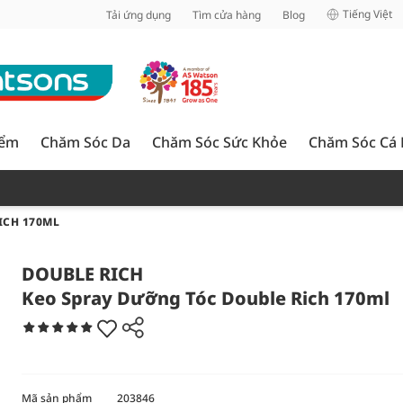
inh
Tiếng Việt
Tải ứng dụng
Tìm cửa hàng
Blog
iểm
Chăm Sóc Da
Chăm Sóc Sức Khỏe
Chăm Sóc Cá
ICH 170ML
DOUBLE RICH
Keo Spray Dưỡng Tóc Double Rich 170ml
Mã sản phẩm
203846