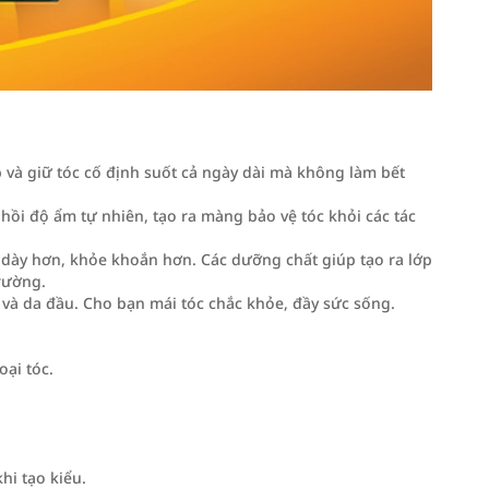
 và giữ tóc cố định suốt cả ngày dài mà không làm bết
hồi độ ẩm tự nhiên, tạo ra màng bảo vệ tóc khỏi các tác
c dày hơn, khỏe khoắn hơn. Các dưỡng chất giúp tạo ra lớp
rường.
 và da đầu. Cho bạn mái tóc chắc khỏe, đầy sức sống.
ại tóc.
hi tạo kiểu.