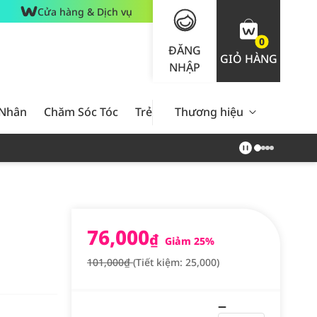
Cửa hàng & Dịch vụ
0
ĐĂNG
GIỎ HÀNG
NHẬP
 Nhân
Chăm Sóc Tóc
Trẻ Em
Thương hiệu
Nam Giới
Chăm Sóc 
76,000
₫
Giảm 25%
101,000₫
(Tiết kiệm: 25,000)