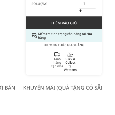
SỐ LƯỢNG
THÊM VÀO GIỎ
Kiểm tra tình trạng còn hàng tại cửa
hàng
PHƯƠNG THỨC GIAO HÀNG
Giao
Click &
hàng
Collect
tận nhà
tại
Watsons
I BÁN
KHUYẾN MÃI (QUÀ TẶNG CÓ SẴN KH