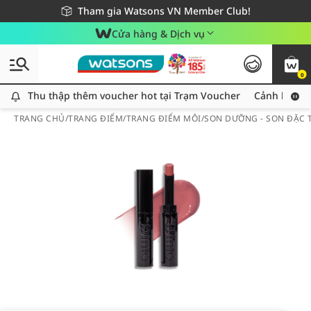
Giao hàng nhanh 24h - Áp dụng khu vực TP. Hồ Chí Minh
Miễn phí giao hàng cho đơn hàng từ 249,000Đ
Tham gia Watsons VN Member Club!
Cửa hàng & Dịch vụ
0
Thu thập thêm voucher hot tại Trạm Voucher
Thu thập thêm voucher hot tại Trạm Voucher
Cảnh báo An
TRANG CHỦ
/
TRANG ĐIỂM
/
TRANG ĐIỂM MÔI
/
SON DƯỠNG - SON ĐẶC T