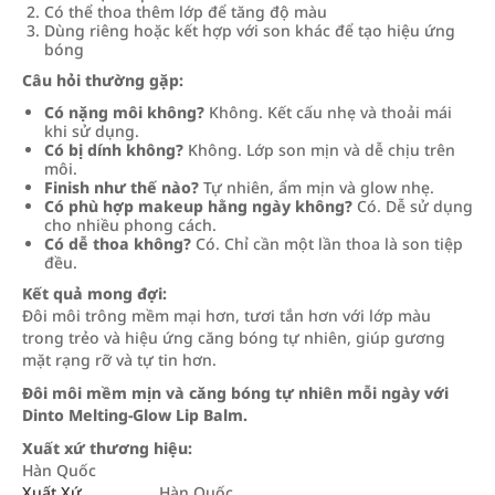
Có thể thoa thêm lớp để tăng độ màu
Dùng riêng hoặc kết hợp với son khác để tạo hiệu ứng
bóng
Câu hỏi thường gặp:
Có nặng môi không?
Không. Kết cấu nhẹ và thoải mái
khi sử dụng.
Có bị dính không?
Không. Lớp son mịn và dễ chịu trên
môi.
Finish như thế nào?
Tự nhiên, ẩm mịn và glow nhẹ.
Có phù hợp makeup hằng ngày không?
Có. Dễ sử dụng
cho nhiều phong cách.
Có dễ thoa không?
Có. Chỉ cần một lần thoa là son tiệp
đều.
Kết quả mong đợi:
Đôi môi trông mềm mại hơn, tươi tắn hơn với lớp màu
trong trẻo và hiệu ứng căng bóng tự nhiên, giúp gương
mặt rạng rỡ và tự tin hơn.
Đôi môi mềm mịn và căng bóng tự nhiên mỗi ngày với
Dinto Melting-Glow Lip Balm.
Xuất xứ thương hiệu:
Hàn Quốc
Xuất Xứ
Hàn Quốc