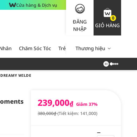
Cửa hàng & Dịch vụ
0
ĐĂNG
GIỎ HÀNG
NHẬP
 Nhân
Chăm Sóc Tóc
Trẻ Em
Thương hiệu
Nam Giới
Chăm Sóc 
6 DREAMY WILDE
239,000
 Moments
₫
Giảm 37%
380,000₫
(Tiết kiệm: 141,000)