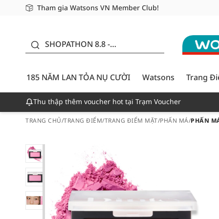
Tham gia Watsons VN Member Club!
Miễn phí giao hàng cho đơn hàng từ 249,000Đ
Giao hàng nhanh 24h - Áp dụng khu vực TP. Hồ Chí M
185 NĂM LAN TỎA NỤ
CƯỜI - GIẢM ĐẾN
SHOPATHON 8.8 -
50%
DEAL ĐỈNH
185 NĂM LAN TỎA NỤ CƯỜI
Watsons
Trang Đ
Thu thập thêm voucher hot tại Trạm Voucher
TRANG CHỦ
/
TRANG ĐIỂM
/
TRANG ĐIỂM MẶT
/
PHẤN MÁ
/
PHẤN MÁ