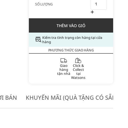
SỐ LƯỢNG
THÊM VÀO GIỎ
Kiểm tra tình trạng còn hàng tại cửa
hàng
PHƯƠNG THỨC GIAO HÀNG
Giao
Click &
hàng
Collect
tận nhà
tại
Watsons
I BÁN
KHUYẾN MÃI (QUÀ TẶNG CÓ SẴN KH