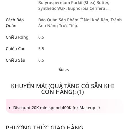
Butyrospermum Parkii (Shea) Butter,
Synthetic Wax, Euphorbia Cerifera …
Cách Bảo
Bảo Quản Sản Phẩm Ở Nơi Khô Ráo, Tránh
Quản
Ánh Nắng Trực Tiếp.
Chiều Rộng
6.5
Chiều Cao
5.5
Chiều Sâu
6.5
ẨN
KHUYẾN MÃI (QUÀ TẶNG CÓ SẴN KHI
CÒN HÀNG): (1)
Discount 20K min spend 400K for Makeup
PHƯƠNG THỨC GIAO HÀNG