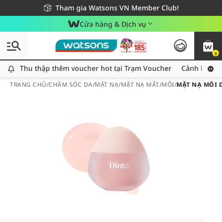
Giao hàng nhanh 24h - Áp dụng khu vực TP. Hồ Chí Minh
Miễn phí giao hàng cho đơn hàng từ 249,000Đ
Tham gia Watsons VN Member Club!
Cửa hàng & Dịch vụ
0
Thu thập thêm voucher hot tại Trạm Voucher
Thu thập thêm voucher hot tại Trạm Voucher
Cảnh báo An
TRANG CHỦ
/
CHĂM SÓC DA
/
MẶT NẠ
/
MẶT NẠ MẮT/MÔI
/
MẶT NẠ MÔI D