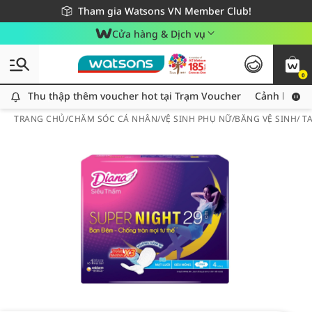
Giao hàng nhanh 24h - Áp dụng khu vực TP. Hồ Chí Minh
Miễn phí giao hàng cho đơn hàng từ 249,000Đ
Tham gia Watsons VN Member Club!
Cửa hàng & Dịch vụ
0
Thu thập thêm voucher hot tại Trạm Voucher
Thu thập thêm voucher hot tại Trạm Voucher
Cảnh báo An
TRANG CHỦ
/
CHĂM SÓC CÁ NHÂN
/
VỆ SINH PHỤ NỮ
/
BĂNG VỆ SINH/ 