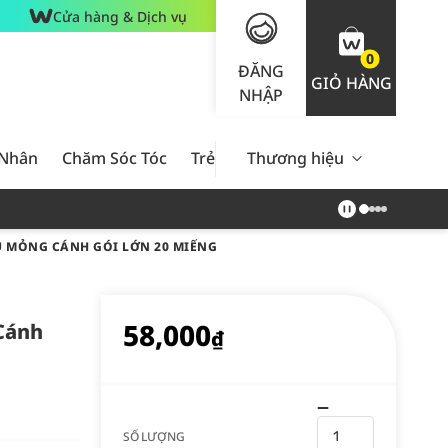
Cửa hàng & Dịch vụ
0
ĐĂNG
GIỎ HÀNG
NHẬP
 Nhân
Chăm Sóc Tóc
Trẻ Em
Thương hiệu
Nam Giới
Chăm Sóc 
U MỎNG CÁNH GÓI LỚN 20 MIẾNG
58,000
Cánh
₫
SỐ LƯỢNG