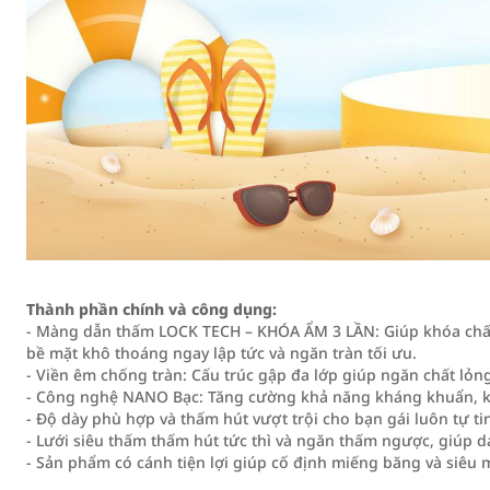
Thành phần chính và công dụng:
- Màng dẫn thấm LOCK TECH – KHÓA ẨM 3 LẦN: Giúp khóa chất
bề mặt khô thoáng ngay lập tức và ngăn tràn tối ưu.
- Viền êm chống tràn: Cấu trúc gập đa lớp giúp ngăn chất lỏ
- Công nghệ NANO Bạc: Tăng cường khả năng kháng khuẩn, k
- Độ dày phù hợp và thấm hút vượt trội cho bạn gái luôn tự t
- Lưới siêu thấm thấm hút tức thì và ngăn thấm ngược, giúp 
- Sản phẩm có cánh tiện lợi giúp cố định miếng băng và siê