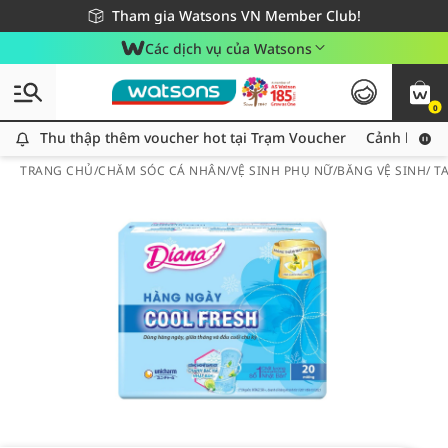
Giao hàng nhanh 24h - Áp dụng khu vực TP. Hồ Chí Minh
Miễn phí giao hàng cho đơn hàng từ 249,000Đ
Tham gia Watsons VN Member Club!
Các dịch vụ của Watsons
0
Thu thập thêm voucher hot tại Trạm Voucher
Thu thập thêm voucher hot tại Trạm Voucher
Cảnh báo An
TRANG CHỦ
/
CHĂM SÓC CÁ NHÂN
/
VỆ SINH PHỤ NỮ
/
BĂNG VỆ SINH/ 