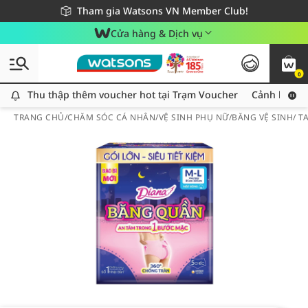
Giao hàng nhanh 24h - Áp dụng khu vực TP. Hồ Chí Minh
Miễn phí giao hàng cho đơn hàng từ 249,000Đ
Tham gia Watsons VN Member Club!
Cửa hàng & Dịch vụ
0
Thu thập thêm voucher hot tại Trạm Voucher
Thu thập thêm voucher hot tại Trạm Voucher
Cảnh báo An
TRANG CHỦ
/
CHĂM SÓC CÁ NHÂN
/
VỆ SINH PHỤ NỮ
/
BĂNG VỆ SINH/ 