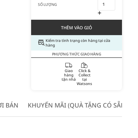
SỐ LƯỢNG
THÊM VÀO GIỎ
Kiểm tra tình trạng còn hàng tại cửa
hàng
PHƯƠNG THỨC GIAO HÀNG
Giao
Click &
hàng
Collect
tận nhà
tại
Watsons
I BÁN
KHUYẾN MÃI (QUÀ TẶNG CÓ SẴN KH