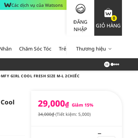
Các dịch vụ của Watsons
0
ĐĂNG
GIỎ HÀNG
NHẬP
 Nhân
Chăm Sóc Tóc
Trẻ Em
Thương hiệu
Nam Giới
Chăm Sóc 
FY GIRL COOL FRESH SIZE M-L 2CHIẾC
29,000
 Cool
₫
Giảm 15%
34,000₫
(Tiết kiệm: 5,000)