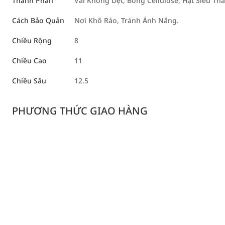
Thành Phần
Vải Không Dệt, Bông Cellulose, Hạt Siêu Th
Cách Bảo Quản
Nơi Khô Ráo, Tránh Ánh Nắng.
Chiều Rộng
8
Chiều Cao
11
Chiều Sâu
12.5
PHƯƠNG THỨC GIAO HÀNG