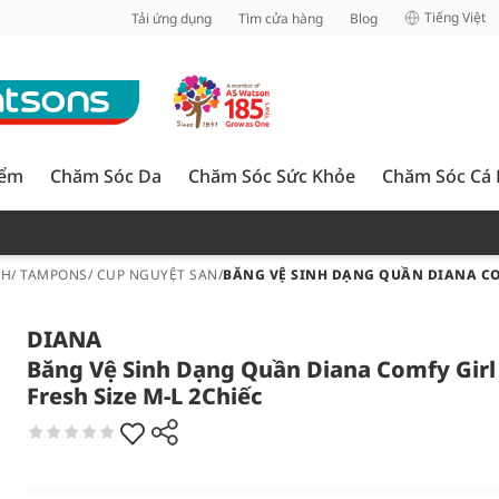
inh
Tiếng Việt
Tải ứng dụng
Tìm cửa hàng
Blog
iểm
Chăm Sóc Da
Chăm Sóc Sức Khỏe
Chăm Sóc Cá
NH/ TAMPONS/ CUP NGUYỆT SAN
/
BĂNG VỆ SINH DẠNG QUẦN DIANA COM
DIANA
Băng Vệ Sinh Dạng Quần Diana Comfy Girl
Fresh Size M-L 2Chiếc