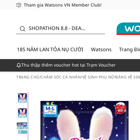
Tham gia Watsons VN Member Club!
Miễn phí giao hàng cho đơn hàng từ 249,000Đ
Giao hàng nhanh 24h - Áp dụng khu vực TP. Hồ Chí M
185 NĂM LAN TỎA NỤ
CƯỜI - GIẢM ĐẾN 50%
SHOPATHON 8.8 - DEAL
ĐỈNH
185 NĂM LAN TỎA NỤ CƯỜI
Watsons
Trang Đ
Thu thập thêm voucher hot tại Trạm Voucher
TRANG CHỦ
/
CHĂM SÓC CÁ NHÂN
/
VỆ SINH PHỤ NỮ
/
BĂNG VỆ SI