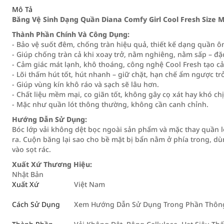
Mô Tả
Băng Vệ Sinh Dạng Quần Diana Comfy Girl Cool Fresh Size M
Thành Phần Chính Và Công Dụng:
- Bảo vệ suốt đêm, chống tràn hiệu quả, thiết kế dạng quần ô
- Giúp chống tràn cả khi xoay trở, nằm nghiêng, nằm sấp – đ
- Cảm giác mát lạnh, khô thoáng, công nghệ Cool Fresh tạo cả
- Lõi thấm hút tốt, hút nhanh – giữ chặt, hạn chế ẩm ngược trở
- Giúp vùng kín khô ráo và sạch sẽ lâu hơn.
- Chất liệu mềm mại, co giãn tốt, không gây cọ xát hay khó chị
- Mặc như quần lót thông thường, không cần canh chỉnh.
Hướng Dẫn Sử Dụng:
Bóc lớp vải không dệt bọc ngoài sản phẩm và mặc thay quần l
ra. Cuộn băng lại sao cho bề mặt bị bẩn nằm ở phía trong, 
vào sọt rác.
Xuất Xứ Thương Hiệu:
Nhật Bản
Xuất Xứ
Việt Nam
Cách Sử Dụng
Xem Hướng Dẫn Sử Dụng Trong Phần Thông 