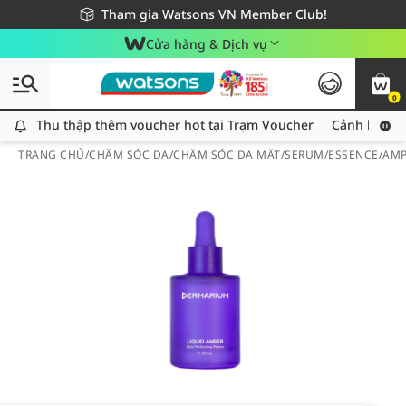
Giao hàng nhanh 24h - Áp dụng khu vực TP. Hồ Chí Minh
Miễn phí giao hàng cho đơn hàng từ 249,000Đ
Tham gia Watsons VN Member Club!
Cửa hàng & Dịch vụ
0
Thu thập thêm voucher hot tại Trạm Voucher
Thu thập thêm voucher hot tại Trạm Voucher
Cảnh báo An
TRANG CHỦ
/
CHĂM SÓC DA
/
CHĂM SÓC DA MẶT
/
SERUM/ESSENCE/AM