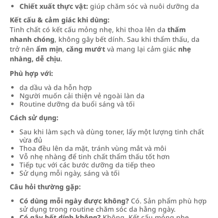
Chiết xuất thực vật:
giúp chăm sóc và nuôi dưỡng da
Kết cấu & cảm giác khi dùng:
Tinh chất có kết cấu mỏng nhẹ, khi thoa lên da
thấm
nhanh chóng
, không gây bết dính. Sau khi thẩm thấu, da
trở nên
ẩm mịn
,
căng mướt
và mang lại cảm giác
nhẹ
nhàng, dễ chịu
.
Phù hợp với:
da dầu và da hỗn hợp
Người muốn cải thiện vẻ ngoài làn da
Routine dưỡng da buổi sáng và tối
Cách sử dụng:
Sau khi làm sạch và dùng toner, lấy một lượng tinh chất
vừa đủ
Thoa đều lên da mặt, tránh vùng mắt và môi
Vỗ nhẹ nhàng để tinh chất thẩm thấu tốt hơn
Tiếp tục với các bước dưỡng da tiếp theo
Sử dụng mỗi ngày, sáng và tối
Câu hỏi thường gặp:
Có dùng mỗi ngày được không?
Có. Sản phẩm phù hợp
sử dụng trong routine chăm sóc da hằng ngày.
Có gây bết dính không?
Không. Kết cấu mỏng nhẹ,