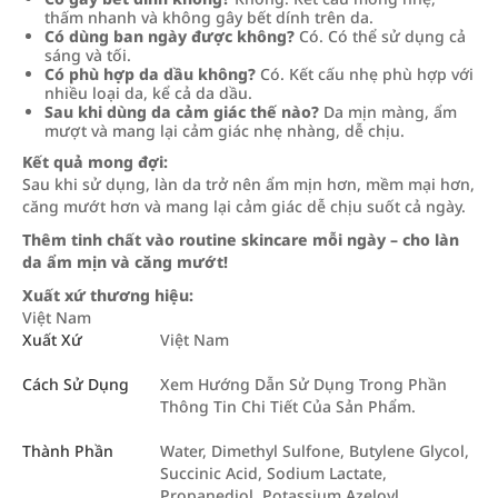
thấm nhanh và không gây bết dính trên da.
Có dùng ban ngày được không?
Có. Có thể sử dụng cả
sáng và tối.
Có phù hợp da dầu không?
Có. Kết cấu nhẹ phù hợp với
nhiều loại da, kể cả da dầu.
Sau khi dùng da cảm giác thế nào?
Da mịn màng, ẩm
mượt và mang lại cảm giác nhẹ nhàng, dễ chịu.
Kết quả mong đợi:
Sau khi sử dụng, làn da trở nên ẩm mịn hơn, mềm mại hơn,
căng mướt hơn và mang lại cảm giác dễ chịu suốt cả ngày.
Thêm tinh chất vào routine skincare mỗi ngày – cho làn
da ẩm mịn và căng mướt!
Xuất xứ thương hiệu:
Việt Nam
Xuất Xứ
Việt Nam
Cách Sử Dụng
Xem Hướng Dẫn Sử Dụng Trong Phần
Thông Tin Chi Tiết Của Sản Phẩm.
Thành Phần
Water, Dimethyl Sulfone, Butylene Glycol,
Succinic Acid, Sodium Lactate,
Propanediol, Potassium Azeloyl